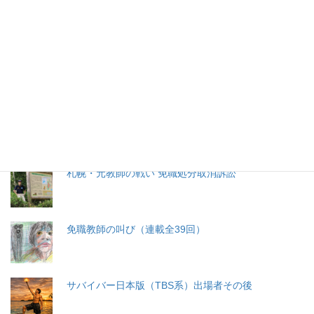
特集記事
生命と法
分娩費用の保険適用化問題
札幌・元教師の戦い 免職処分取消訴訟
免職教師の叫び（連載全39回）
サバイバー日本版（TBS系）出場者その後