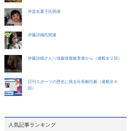
伊是名夏子氏関連
伊藤詩織氏関連
伊藤詩織さんへ強姦致傷被害者から（連載全２回）
日刊スポーツの歴史に残る社長解任劇（連載全６
回）
人気記事ランキング