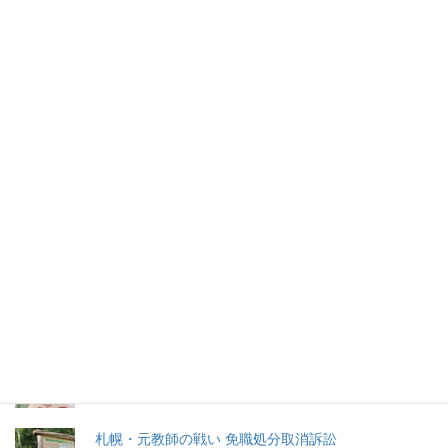
明治生まれで存命は日本に何人？
最低でも112歳
世界最高齢とされていた116歳の糸岡富子さんが2024年12月末
に亡くなっていたと報じられた。
2026年(令和8) 8月6日 (木)
特集記事
生命と法
分娩費用の保険適用化問題
札幌・元教師の戦い 免職処分取消訴訟