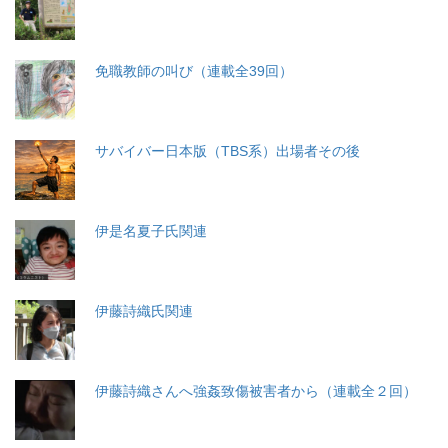
免職教師の叫び（連載全39回）
サバイバー日本版（TBS系）出場者その後
伊是名夏子氏関連
伊藤詩織氏関連
伊藤詩織さんへ強姦致傷被害者から（連載全２回）