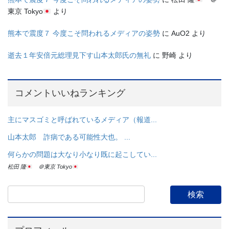
東京 Tokyo
より
熊本で震度７ 今度こそ問われるメディアの姿勢
に
AuO2
より
逝去１年安倍元総理見下す山本太郎氏の無礼
に
野崎
より
コメントいいねランキング
主にマスゴミと呼ばれているメディア（報道...
山本太郎 詐病である可能性大也。 ...
何らかの問題は大なり小なり既に起こしてい...
松田 隆
＠東京 Tokyo