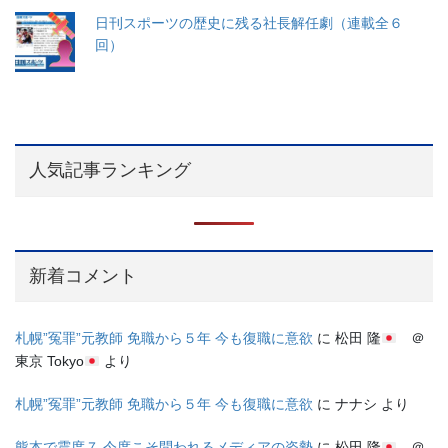
日刊スポーツの歴史に残る社長解任劇（連載全６
回）
人気記事ランキング
新着コメント
札幌”冤罪”元教師 免職から５年 今も復職に意欲
に
松田 隆
＠
東京 Tokyo
より
札幌”冤罪”元教師 免職から５年 今も復職に意欲
に
ナナシ
より
熊本で震度７ 今度こそ問われるメディアの姿勢
に
松田 隆
＠