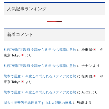
人気記事ランキング
新着コメント
札幌”冤罪”元教師 免職から５年 今も復職に意欲
に
松田 隆
＠
東京 Tokyo
より
札幌”冤罪”元教師 免職から５年 今も復職に意欲
に
ナナシ
より
熊本で震度７ 今度こそ問われるメディアの姿勢
に
松田 隆
＠
東京 Tokyo
より
熊本で震度７ 今度こそ問われるメディアの姿勢
に
AuO2
より
逝去１年安倍元総理見下す山本太郎氏の無礼
に
野崎
より