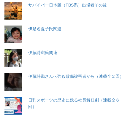
サバイバー日本版（TBS系）出場者その後
伊是名夏子氏関連
伊藤詩織氏関連
伊藤詩織さんへ強姦致傷被害者から（連載全２回）
日刊スポーツの歴史に残る社長解任劇（連載全６
回）