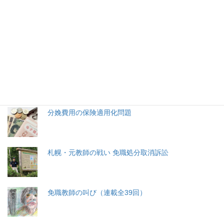
2026年(令和8) 8月7日 (金)
特集記事
生命と法
分娩費用の保険適用化問題
札幌・元教師の戦い 免職処分取消訴訟
免職教師の叫び（連載全39回）