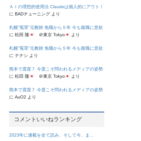
ＡＩの理想的使用法 Claudeは個人的にアウト！
に
BADチューニング
より
札幌”冤罪”元教師 免職から５年 今も復職に意欲
に
松田 隆
＠東京 Tokyo
より
札幌”冤罪”元教師 免職から５年 今も復職に意欲
に
ナナシ
より
熊本で震度７ 今度こそ問われるメディアの姿勢
に
松田 隆
＠東京 Tokyo
より
熊本で震度７ 今度こそ問われるメディアの姿勢
に
AuO2
より
コメントいいねランキング
2023年に連載を全て読み、そして今、ま...