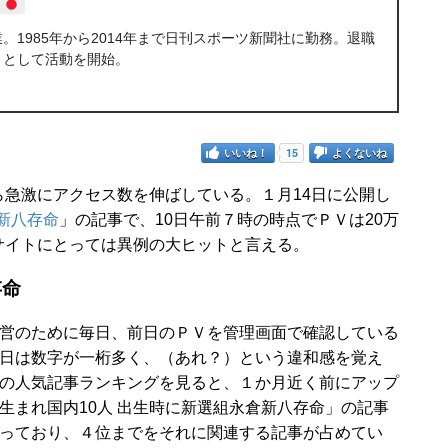
1985年から2014年まで日刊スポーツ新聞社に勤務。退職
トとして活動を開始。
いいね！
15
よくないね
急激にアクセス数を伸ばしている。１月14日に公開し
新八存命
」の記事で、10日午前７時の時点でＰＶは20万
サイトにとっては異例の大ヒットと言える。
存命
営のために毎日、前日のＰＶを管理画面で確認している
日は数字が一桁多く、（あれ？）という違和感を覚え
の人気記事ランキングを見ると、１か月近く前にアップ
生まれ国内10人 出生時に新選組永倉新八存命」の記事
っており、４位までをそれに関連する記事が占めてい