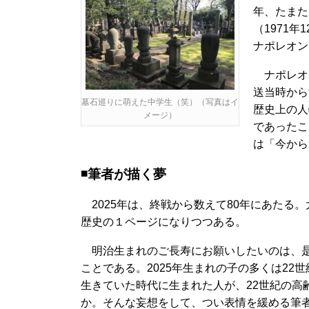
年、たまた
（1971
ナポレオン
ナポレオン
送当時から
墓石巡りに萌えた中学生（笑）（写真はイ
歴史上の人
メージ）
であったこ
は「今から
◾️筆者が描く夢
2025年は、終戦から数えて80年にあたる
歴史の１ページになりつつある。
明治生まれのご長寿にお願いしたいのは、是
ことである。2025年生まれの子の多くは2
生きていた時代に生まれた人が、22世紀の高
か。そんな妄想をして、つい表情を緩める筆