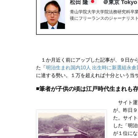
松田 隆
＠東京 Tokyo
青山学院大学大学院法務研究科卒業。
後にフリーランスのジャーナリス
１か月近く前にアップした記事が、９日から
た「
明治生まれ国内10人 出生時に新選組永倉
に達する勢い。１万を超えれば十分という当
◾️筆者が子供の頃は江戸時代生まれも
サイト運
が、昨日９
た。サイト
した「明治
が１位にな