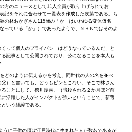
の方のニュースとして11人全員が取り上げられてお
表記をそれに合わせて一覧表を作成した次第である。ち
齢の林おかぎさん115歳の「か」はいわゆる変体仮名
なっている「か」）であったようで、ＮＨＫではそのよ
くって個人のプライバシーはどうなっているんだ」と
する記事として公開されており、公になることを本人も
い。
さをどのように伝えるかを考え、同世代の人の名を並べ
の父）と書いても、どうもピンとこない。そこで林さん
べることにして、徳川慶喜、（暗殺される２か月ほど前
代に活躍した人がインパクトが強いということで、新選
たという経緯である。
たように子供の頃は江戸時代に生まれた人が数名であるが