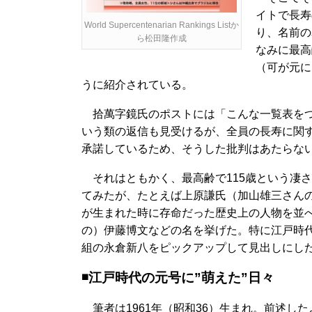
イトで長寿
World Supercentenarian Rankings Listか
り、名前の
ら松田隆作成
なみに最高
（可が元に
うに紹介されている。
拾萬字鏡氏のポストには「こんな一覧表をつ
いう類の返信も見受けるが、全員の長寿に関
承諾しているため、そうした批判はあたらな
それはともかく、最高齢で115歳という凄
てみたが、たとえば上原謙氏（加山雄三さん
が生まれた時に存命だった歴史上の人物を並
の）伊藤博文などの名を挙げた。特に江戸時
組の永倉新八をピックアップして見出しにし
◾️江戸時代の元号に”萌えた”日々
筆者は1961年（昭和36）生まれ。前述し