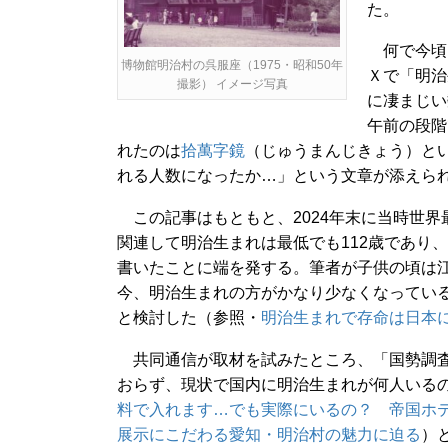
た。
何で今頃
博物館明治村の呉服座（1975・昭和50年
Ｘで「明治
撮影） イメージ写真
に凄まじい
午前の段階
れたのは
拾萬字鏡
（じゅうまんじきょう）と
れる人数になったか…」という文章が添えられてい
この記事はもともと、2024年末に当時世界
関連して明治生まれは最低でも112歳であり
書いたことに端を発する。筆者が子供の頃は江
今、明治生まれの方がかなり少なくなってい
と検討した（参照・
明治生まれで存命は日本に
共同通信が取材を試みたところ、「国勢調査
おらず、現状で国内に明治生まれが何人いるの
料で入れます…でも実際にいるの？ 帝国ホ
展示にこだわる愛知・明治村の魅力に迫る
）