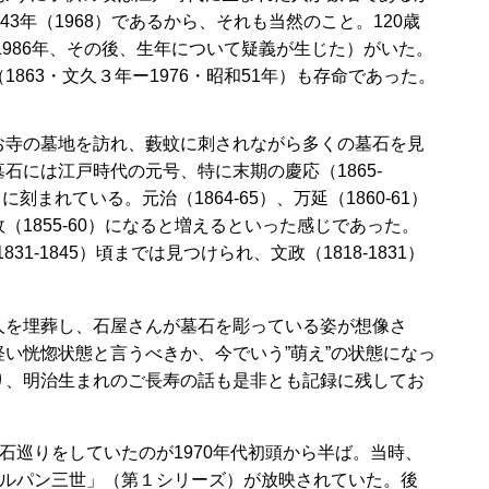
3年（1968）であるから、それも当然のこと。120歳
1986年、その後、生年について疑義が生じた）がいた。
1863・文久３年ー1976・昭和51年）も存命であった。
寺の墓地を訪れ、藪蚊に刺されながら多くの墓石を見
石には江戸時代の元号、特に末期の慶応（1865-
に刻まれている。元治（1864-65）、万延（1860-61）
1855-60）になると増えるといった感じであった。
1831-1845）頃までは見つけられ、文政（1818-1831）
を埋葬し、石屋さんが墓石を彫っている姿が想像さ
い恍惚状態と言うべきか、今でいう”萌え”の状態になっ
り、明治生まれのご長寿の話も是非とも記録に残してお
。
巡りをしていたのが1970年代初頭から半ば。当時、
ルパン三世」（第１シリーズ）が放映されていた。後