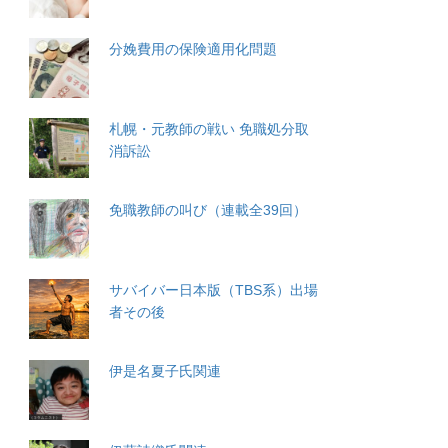
分娩費用の保険適用化問題
札幌・元教師の戦い 免職処分取
消訴訟
免職教師の叫び（連載全39回）
サバイバー日本版（TBS系）出場
者その後
伊是名夏子氏関連