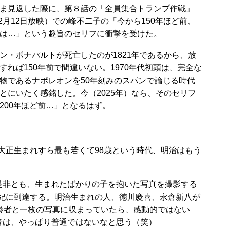
ま見返した際に、第８話の「全員集合トランプ作戦」
年12月12日放映）での峰不二子の「今から150年ほど前、
は…」という趣旨のセリフに衝撃を受けた。
・ボナパルトが死亡したのが1821年であるから、放
すれば150年前で間違いない。1970年代初頭は、完全な
物であるナポレオンを50年刻みのスパンで論じる時代
とにいたく感銘した。今（2025年）なら、そのセリフ
200年ほど前…」となるはず。
。大正生まれすら最も若くて98歳という時代、明治はもう
非とも、生まれたばかりの子を抱いた写真を撮影する
2世紀に到達する。明治生まれの人、徳川慶喜、永倉新八が
齢者と一枚の写真に収まっていたら、感動的ではない
者は、やっぱり普通ではないなと思う（笑）