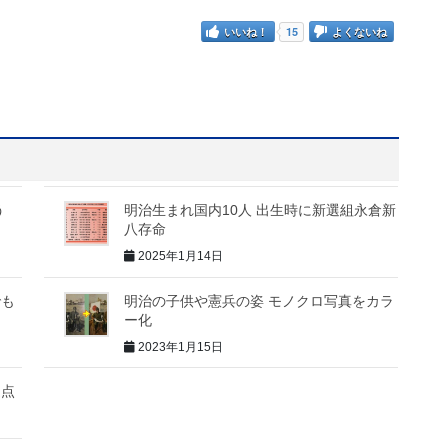
いいね！
15
よくないね
う
明治生まれ国内10人 出生時に新選組永倉新
八存命
2025年1月14日
でも
明治の子供や憲兵の姿 モノクロ写真をカラ
ー化
2023年1月15日
通点