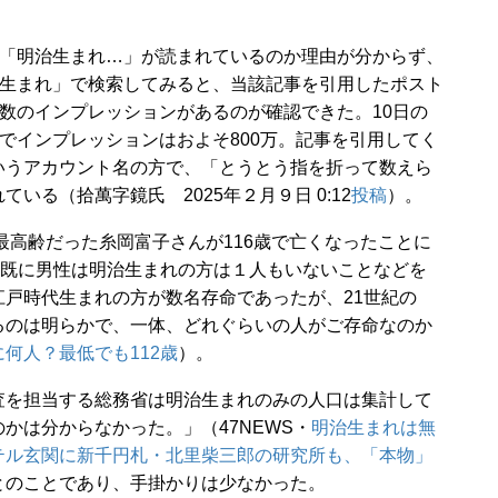
「明治生まれ…」が読まれているのか理由が分からず、
生まれ」で検索してみると、当該記事を引用したポスト
数のインプレッションがあるのが確認できた。10日の
でインプレッションはおよそ800万。記事を引用してく
いうアカウント名の方で、「とうとう指を折って数えら
る（拾萬字鏡氏 2025年２月９日 0:12
投稿
）。
最高齢だった糸岡富子さんが116歳で亡くなったことに
、既に男性は明治生まれの方は１人もいないことなどを
戸時代生まれの方が数名存命であったが、21世紀の
るのは明らかで、一体、どれぐらいの人がご存命なのか
何人？最低でも112歳
）。
を担当する総務省は明治生まれのみの人口は集計して
かは分からなかった。」（47NEWS・
明治生まれは無
テル玄関に新千円札・北里柴三郎の研究所も、「本物」
とのことであり、手掛かりは少なかった。