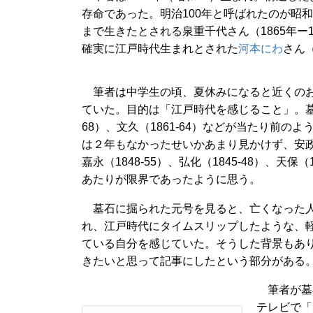
存命であった。明治100年と呼ばれたのが昭和4
まで生きたとされる泉重千代さん（1865年ー
確実に江戸時代生まれとされた
河本にわ
さん（
筆者は中学生の頃、夏休みになると近くのお
ていた。目的は「江戸時代を感じること」。墓
68）、文久（1861-64）などが当たり前のよう
は２年もなかったせいかあまり見かけず、安政（
嘉永（1848-55）、弘化（1845-48）、天保（
あたりが限界であったように思う。
墓石に掘られた元号を見ると、亡くなった人
れ、江戸時代にタイムスリップしたような、軽
ている自分を感じていた。そうした背景もあ
きたいと思って記事にしたという部分がある
筆者が墓石
テレビで「