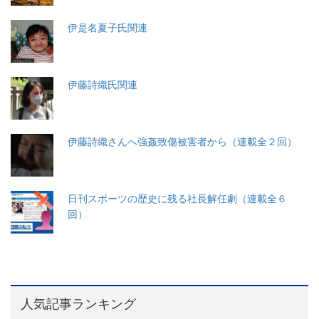
伊是名夏子氏関連
伊藤詩織氏関連
伊藤詩織さんへ強姦致傷被害者から（連載全２回）
日刊スポーツの歴史に残る社長解任劇（連載全６
回）
人気記事ランキング