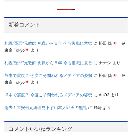
新着コメント
札幌”冤罪”元教師 免職から５年 今も復職に意欲
に
松田 隆
＠
東京 Tokyo
より
札幌”冤罪”元教師 免職から５年 今も復職に意欲
に
ナナシ
より
熊本で震度７ 今度こそ問われるメディアの姿勢
に
松田 隆
＠
東京 Tokyo
より
熊本で震度７ 今度こそ問われるメディアの姿勢
に
AuO2
より
逝去１年安倍元総理見下す山本太郎氏の無礼
に
野崎
より
コメントいいねランキング