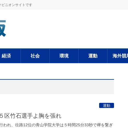
オピニオンサイトです
経済
社会
環境
運動
海外競
運動
 ５区竹石選手よ胸を張れ
われ、往路12位の青山学院大学は５時間25分33秒で襷を繋ぎ