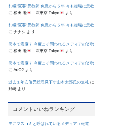
札幌”冤罪”元教師 免職から５年 今も復職に意欲
に
松田 隆
＠東京 Tokyo
より
札幌”冤罪”元教師 免職から５年 今も復職に意欲
に
ナナシ
より
熊本で震度７ 今度こそ問われるメディアの姿勢
に
松田 隆
＠東京 Tokyo
より
熊本で震度７ 今度こそ問われるメディアの姿勢
に
AuO2
より
逝去１年安倍元総理見下す山本太郎氏の無礼
に
野崎
より
コメントいいねランキング
主にマスゴミと呼ばれているメディア（報道...