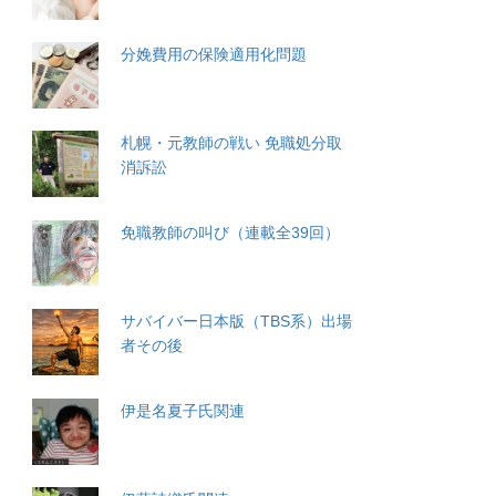
分娩費用の保険適用化問題
札幌・元教師の戦い 免職処分取
消訴訟
免職教師の叫び（連載全39回）
サバイバー日本版（TBS系）出場
者その後
伊是名夏子氏関連