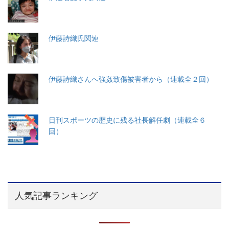
伊藤詩織氏関連
伊藤詩織さんへ強姦致傷被害者から（連載全２回）
日刊スポーツの歴史に残る社長解任劇（連載全６
回）
人気記事ランキング