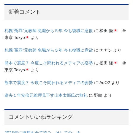
新着コメント
札幌”冤罪”元教師 免職から５年 今も復職に意欲
に
松田 隆
＠
東京 Tokyo
より
札幌”冤罪”元教師 免職から５年 今も復職に意欲
に
ナナシ
より
熊本で震度７ 今度こそ問われるメディアの姿勢
に
松田 隆
＠
東京 Tokyo
より
熊本で震度７ 今度こそ問われるメディアの姿勢
に
AuO2
より
逝去１年安倍元総理見下す山本太郎氏の無礼
に
野崎
より
コメントいいねランキング
2023年に連載を全て読み、そして今、ま...