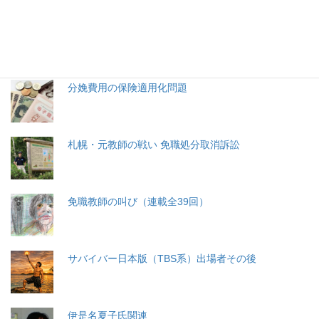
生命と法
分娩費用の保険適用化問題
札幌・元教師の戦い 免職処分取消訴訟
免職教師の叫び（連載全39回）
サバイバー日本版（TBS系）出場者その後
伊是名夏子氏関連