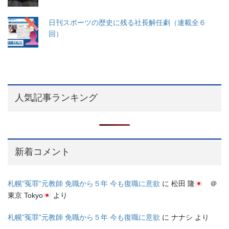
日刊スポーツの歴史に残る社長解任劇（連載全６
回）
人気記事ランキング
新着コメント
札幌”冤罪”元教師 免職から５年 今も復職に意欲
に
松田 隆
＠
東京 Tokyo
より
札幌”冤罪”元教師 免職から５年 今も復職に意欲
に
ナナシ
より