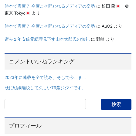
熊本で震度７ 今度こそ問われるメディアの姿勢
に
松田 隆
＠
東京 Tokyo
より
熊本で震度７ 今度こそ問われるメディアの姿勢
に
AuO2
より
逝去１年安倍元総理見下す山本太郎氏の無礼
に
野崎
より
コメントいいねランキング
2023年に連載を全て読み、そして今、ま...
既に戦線離脱して久しい76歳ジジイです。...
プロフィール