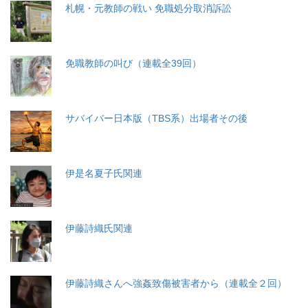
札幌・元教師の戦い 免職処分取消訴訟
免職教師の叫び（連載全39回）
サバイバー日本版（TBS系）出場者その後
伊是名夏子氏関連
伊藤詩織氏関連
伊藤詩織さんへ強姦致傷被害者から（連載全２回）