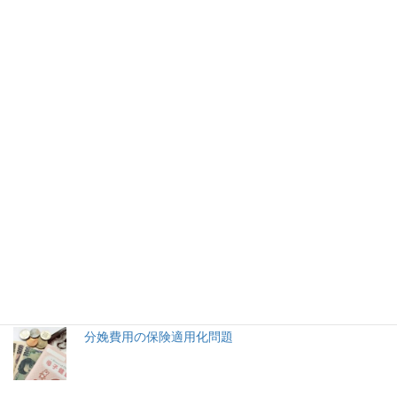
賭け麻雀に産経無言 説明責任はど
うなった
週刊文春の電子版が東京高検の黒川弘務検事長の賭け麻雀疑惑
を報じたが、その相手をしていた産経新聞は取材に対してノーコ
メントとした。
2026年(令和8) 8月8日 (土)
特集記事
生命と法
分娩費用の保険適用化問題