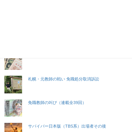
特集記事
生命と法
分娩費用の保険適用化問題
札幌・元教師の戦い 免職処分取消訴訟
免職教師の叫び（連載全39回）
サバイバー日本版（TBS系）出場者その後