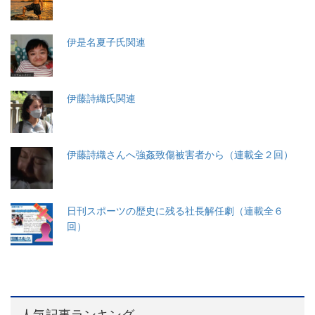
伊是名夏子氏関連
伊藤詩織氏関連
伊藤詩織さんへ強姦致傷被害者から（連載全２回）
日刊スポーツの歴史に残る社長解任劇（連載全６
回）
人気記事ランキング