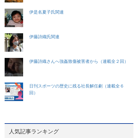
伊是名夏子氏関連
伊藤詩織氏関連
伊藤詩織さんへ強姦致傷被害者から（連載全２回）
日刊スポーツの歴史に残る社長解任劇（連載全６
回）
人気記事ランキング