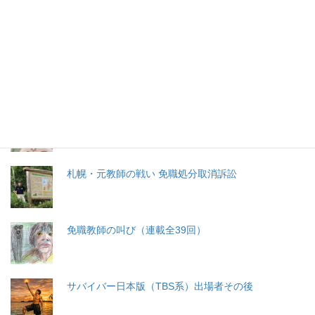
特集記事
生命と法
分娩費用の保険適用化問題
札幌・元教師の戦い 免職処分取消訴訟
免職教師の叫び（連載全39回）
サバイバー日本版（TBS系）出場者その後