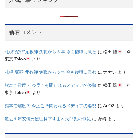
新着コメント
札幌”冤罪”元教師 免職から５年 今も復職に意欲
に
松田 隆
＠
東京 Tokyo
より
札幌”冤罪”元教師 免職から５年 今も復職に意欲
に
ナナシ
より
熊本で震度７ 今度こそ問われるメディアの姿勢
に
松田 隆
＠
東京 Tokyo
より
熊本で震度７ 今度こそ問われるメディアの姿勢
に
AuO2
より
逝去１年安倍元総理見下す山本太郎氏の無礼
に
野崎
より