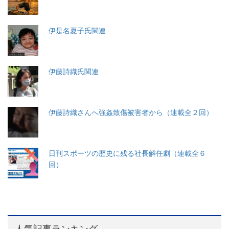
伊是名夏子氏関連
伊藤詩織氏関連
伊藤詩織さんへ強姦致傷被害者から（連載全２回）
日刊スポーツの歴史に残る社長解任劇（連載全６
回）
人気記事ランキング