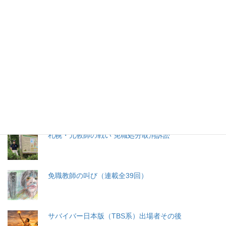
特集記事
生命と法
分娩費用の保険適用化問題
札幌・元教師の戦い 免職処分取消訴訟
免職教師の叫び（連載全39回）
サバイバー日本版（TBS系）出場者その後