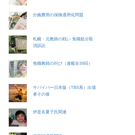
分娩費用の保険適用化問題
札幌・元教師の戦い 免職処分取
消訴訟
免職教師の叫び（連載全39回）
サバイバー日本版（TBS系）出場
者その後
伊是名夏子氏関連