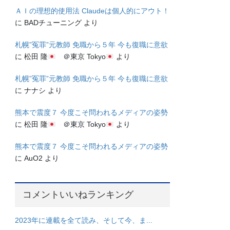
ＡＩの理想的使用法 Claudeは個人的にアウト！
に
BADチューニング
より
札幌”冤罪”元教師 免職から５年 今も復職に意欲
に
松田 隆
＠東京 Tokyo
より
札幌”冤罪”元教師 免職から５年 今も復職に意欲
に
ナナシ
より
熊本で震度７ 今度こそ問われるメディアの姿勢
に
松田 隆
＠東京 Tokyo
より
熊本で震度７ 今度こそ問われるメディアの姿勢
に
AuO2
より
コメントいいねランキング
2023年に連載を全て読み、そして今、ま...