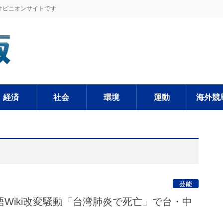
オピニオンサイトです
経済
社会
環境
運動
海外競
芸能
Wiki改変騒動「台湾肺炎で死亡」で台・中