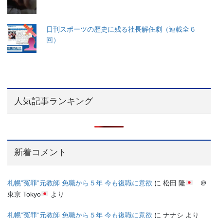
日刊スポーツの歴史に残る社長解任劇（連載全６
回）
人気記事ランキング
新着コメント
札幌”冤罪”元教師 免職から５年 今も復職に意欲
に
松田 隆
＠
東京 Tokyo
より
札幌”冤罪”元教師 免職から５年 今も復職に意欲
に
ナナシ
より