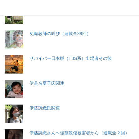
札幌・元教師の戦い 免職処分取消訴訟
免職教師の叫び（連載全39回）
サバイバー日本版（TBS系）出場者その後
伊是名夏子氏関連
伊藤詩織氏関連
伊藤詩織さんへ強姦致傷被害者から（連載全２回）