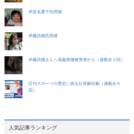
伊是名夏子氏関連
伊藤詩織氏関連
伊藤詩織さんへ強姦致傷被害者から（連載全２回）
日刊スポーツの歴史に残る社長解任劇（連載全６
回）
人気記事ランキング