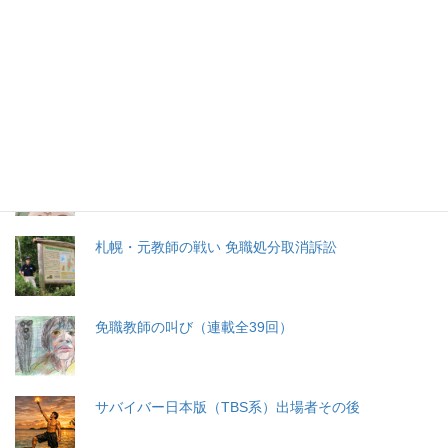
特集記事
生命と法
分娩費用の保険適用化問題
札幌・元教師の戦い 免職処分取消訴訟
免職教師の叫び（連載全39回）
サバイバー日本版（TBS系）出場者その後