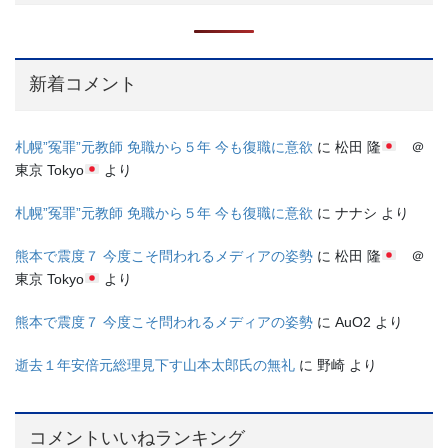
新着コメント
札幌”冤罪”元教師 免職から５年 今も復職に意欲
に
松田 隆
＠
東京 Tokyo
より
札幌”冤罪”元教師 免職から５年 今も復職に意欲
に
ナナシ
より
熊本で震度７ 今度こそ問われるメディアの姿勢
に
松田 隆
＠
東京 Tokyo
より
熊本で震度７ 今度こそ問われるメディアの姿勢
に
AuO2
より
逝去１年安倍元総理見下す山本太郎氏の無礼
に
野崎
より
コメントいいねランキング