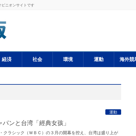
オピニオンサイトです
経済
社会
環境
運動
海外競
運動
ャパンと台湾「經典女孩」
・クラシック（ＷＢＣ）の３月の開幕を控え、台湾は盛り上が