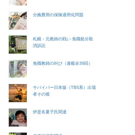
分娩費用の保険適用化問題
札幌・元教師の戦い 免職処分取
消訴訟
免職教師の叫び（連載全39回）
サバイバー日本版（TBS系）出場
者その後
伊是名夏子氏関連