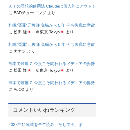
ＡＩの理想的使用法 Claudeは個人的にアウト！
に
BADチューニング
より
札幌”冤罪”元教師 免職から５年 今も復職に意欲
に
松田 隆
＠東京 Tokyo
より
札幌”冤罪”元教師 免職から５年 今も復職に意欲
に
ナナシ
より
熊本で震度７ 今度こそ問われるメディアの姿勢
に
松田 隆
＠東京 Tokyo
より
熊本で震度７ 今度こそ問われるメディアの姿勢
に
AuO2
より
コメントいいねランキング
2023年に連載を全て読み、そして今、ま...