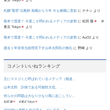
東京 Tokyo
より
札幌”冤罪”元教師 免職から５年 今も復職に意欲
に
ナナシ
より
熊本で震度７ 今度こそ問われるメディアの姿勢
に
松田 隆
＠
東京 Tokyo
より
熊本で震度７ 今度こそ問われるメディアの姿勢
に
AuO2
より
逝去１年安倍元総理見下す山本太郎氏の無礼
に
野崎
より
コメントいいねランキング
主にマスゴミと呼ばれているメディア（報道...
山本太郎 詐病である可能性大也。 ...
何らかの問題は大なり小なり既に起こしてい...
松田 隆
＠東京 Tokyo
2023年に連載を全て読み、そして今、ま...