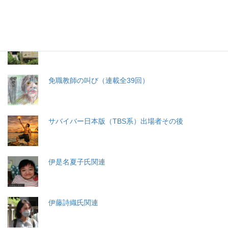
札幌・元教師の戦い 免職処分取消訴訟
免職教師の叫び（連載全39回）
サバイバー日本版（TBS系）出場者その後
伊是名夏子氏関連
伊藤詩織氏関連