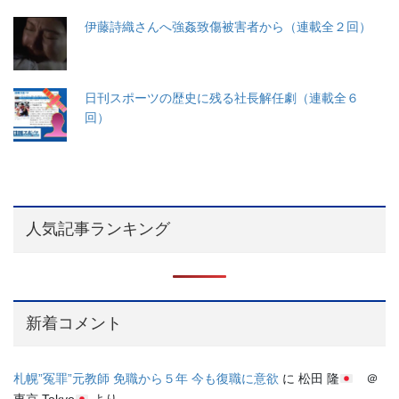
伊藤詩織さんへ強姦致傷被害者から（連載全２回）
日刊スポーツの歴史に残る社長解任劇（連載全６
回）
人気記事ランキング
新着コメント
札幌”冤罪”元教師 免職から５年 今も復職に意欲
に
松田 隆
＠