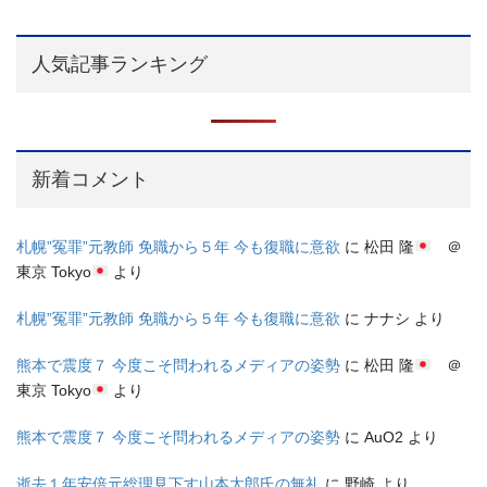
人気記事ランキング
新着コメント
札幌”冤罪”元教師 免職から５年 今も復職に意欲
に
松田 隆
＠
東京 Tokyo
より
札幌”冤罪”元教師 免職から５年 今も復職に意欲
に
ナナシ
より
熊本で震度７ 今度こそ問われるメディアの姿勢
に
松田 隆
＠
東京 Tokyo
より
熊本で震度７ 今度こそ問われるメディアの姿勢
に
AuO2
より
逝去１年安倍元総理見下す山本太郎氏の無礼
に
野崎
より