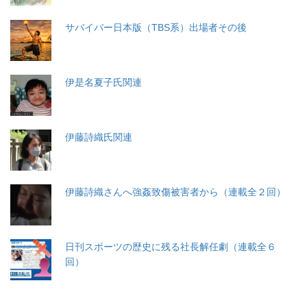
サバイバー日本版（TBS系）出場者その後
伊是名夏子氏関連
伊藤詩織氏関連
伊藤詩織さんへ強姦致傷被害者から（連載全２回）
日刊スポーツの歴史に残る社長解任劇（連載全６
回）