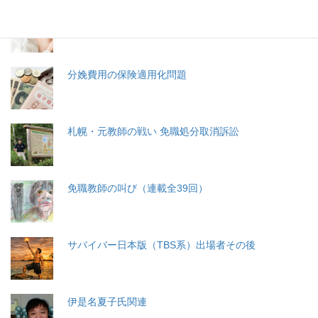
生命と法
分娩費用の保険適用化問題
札幌・元教師の戦い 免職処分取消訴訟
免職教師の叫び（連載全39回）
サバイバー日本版（TBS系）出場者その後
伊是名夏子氏関連