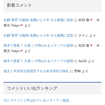
新着コメント
札幌”冤罪”元教師 免職から５年 今も復職に意欲
に
松田 隆
＠
東京 Tokyo
より
札幌”冤罪”元教師 免職から５年 今も復職に意欲
に
ナナシ
より
熊本で震度７ 今度こそ問われるメディアの姿勢
に
松田 隆
＠
東京 Tokyo
より
熊本で震度７ 今度こそ問われるメディアの姿勢
に
AuO2
より
逝去１年安倍元総理見下す山本太郎氏の無礼
に
野崎
より
コメントいいねランキング
主にマスゴミと呼ばれているメディア（報道...