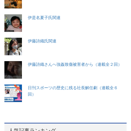
伊是名夏子氏関連
伊藤詩織氏関連
伊藤詩織さんへ強姦致傷被害者から（連載全２回）
日刊スポーツの歴史に残る社長解任劇（連載全６
回）
人気記事ランキング