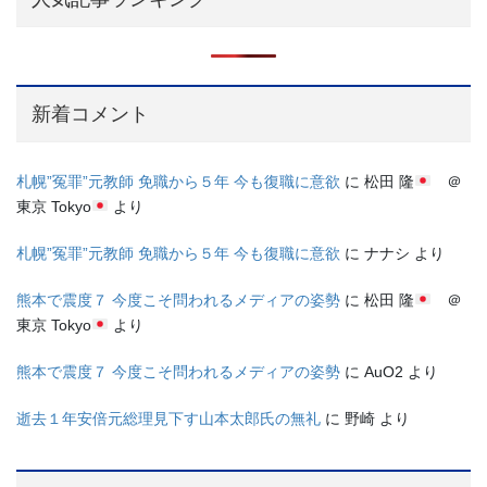
新着コメント
札幌”冤罪”元教師 免職から５年 今も復職に意欲
に
松田 隆
＠
東京 Tokyo
より
札幌”冤罪”元教師 免職から５年 今も復職に意欲
に
ナナシ
より
熊本で震度７ 今度こそ問われるメディアの姿勢
に
松田 隆
＠
東京 Tokyo
より
熊本で震度７ 今度こそ問われるメディアの姿勢
に
AuO2
より
逝去１年安倍元総理見下す山本太郎氏の無礼
に
野崎
より