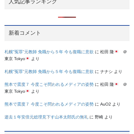
人気記事ランキング
新着コメント
札幌”冤罪”元教師 免職から５年 今も復職に意欲
に
松田 隆
＠
東京 Tokyo
より
札幌”冤罪”元教師 免職から５年 今も復職に意欲
に
ナナシ
より
熊本で震度７ 今度こそ問われるメディアの姿勢
に
松田 隆
＠
東京 Tokyo
より
熊本で震度７ 今度こそ問われるメディアの姿勢
に
AuO2
より
逝去１年安倍元総理見下す山本太郎氏の無礼
に
野崎
より