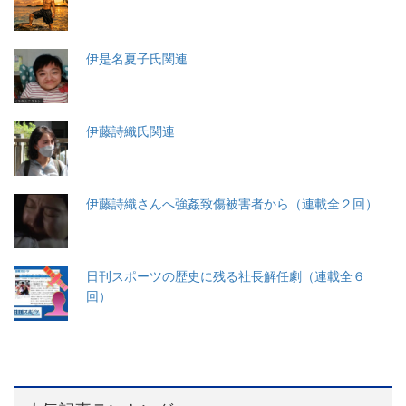
伊是名夏子氏関連
伊藤詩織氏関連
伊藤詩織さんへ強姦致傷被害者から（連載全２回）
日刊スポーツの歴史に残る社長解任劇（連載全６
回）