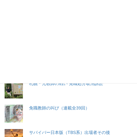
特集記事
生命と法
分娩費用の保険適用化問題
札幌・元教師の戦い 免職処分取消訴訟
免職教師の叫び（連載全39回）
サバイバー日本版（TBS系）出場者その後