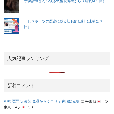
伊藤詩織さんへ強姦致傷被害者から（連載全２回）
日刊スポーツの歴史に残る社長解任劇（連載全６
回）
人気記事ランキング
新着コメント
札幌”冤罪”元教師 免職から５年 今も復職に意欲
に
松田 隆
＠
東京 Tokyo
より