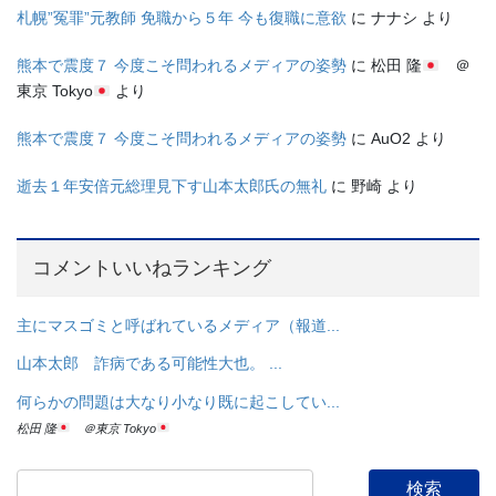
札幌”冤罪”元教師 免職から５年 今も復職に意欲
に
ナナシ
より
熊本で震度７ 今度こそ問われるメディアの姿勢
に
松田 隆
＠
東京 Tokyo
より
熊本で震度７ 今度こそ問われるメディアの姿勢
に
AuO2
より
逝去１年安倍元総理見下す山本太郎氏の無礼
に
野崎
より
コメントいいねランキング
主にマスゴミと呼ばれているメディア（報道...
山本太郎 詐病である可能性大也。 ...
何らかの問題は大なり小なり既に起こしてい...
松田 隆
＠東京 Tokyo