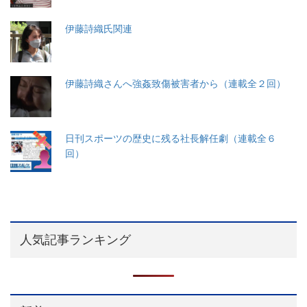
伊藤詩織氏関連
伊藤詩織さんへ強姦致傷被害者から（連載全２回）
日刊スポーツの歴史に残る社長解任劇（連載全６
回）
人気記事ランキング