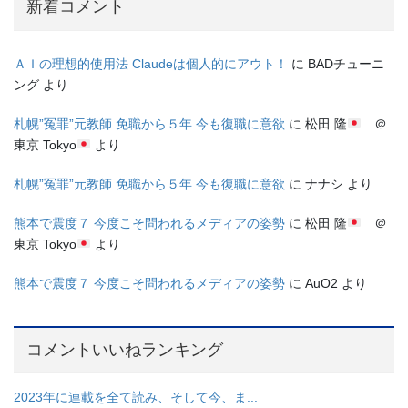
新着コメント
ＡＩの理想的使用法 Claudeは個人的にアウト！
に
BADチューニ
ング
より
札幌”冤罪”元教師 免職から５年 今も復職に意欲
に
松田 隆
＠
東京 Tokyo
より
札幌”冤罪”元教師 免職から５年 今も復職に意欲
に
ナナシ
より
熊本で震度７ 今度こそ問われるメディアの姿勢
に
松田 隆
＠
東京 Tokyo
より
熊本で震度７ 今度こそ問われるメディアの姿勢
に
AuO2
より
コメントいいねランキング
2023年に連載を全て読み、そして今、ま...