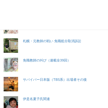
生命と法
分娩費用の保険適用化問題
札幌・元教師の戦い 免職処分取消訴訟
免職教師の叫び（連載全39回）
サバイバー日本版（TBS系）出場者その後
伊是名夏子氏関連