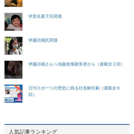
伊是名夏子氏関連
伊藤詩織氏関連
伊藤詩織さんへ強姦致傷被害者から（連載全２回）
日刊スポーツの歴史に残る社長解任劇（連載全６
回）
人気記事ランキング