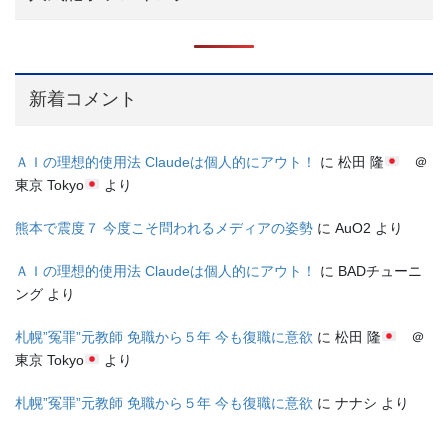
新着コメント
ＡＩの理想的使用法 Claudeは個人的にアウト！
に
松田 隆
＠
東京 Tokyo
より
熊本で震度７ 今度こそ問われるメディアの姿勢
に
AuO2
より
ＡＩの理想的使用法 Claudeは個人的にアウト！
に
BADチューニ
ング
より
札幌”冤罪”元教師 免職から５年 今も復職に意欲
に
松田 隆
＠
東京 Tokyo
より
札幌”冤罪”元教師 免職から５年 今も復職に意欲
に
ナナシ
より