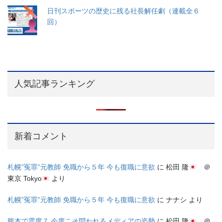
日刊スポーツの歴史に残る社長解任劇（連載全６
回）
人気記事ランキング
新着コメント
札幌”冤罪”元教師 免職から５年 今も復職に意欲
に
松田 隆
＠
東京 Tokyo
より
札幌”冤罪”元教師 免職から５年 今も復職に意欲
に
ナナシ
より
熊本で震度７ 今度こそ問われるメディアの姿勢
に
松田 隆
＠