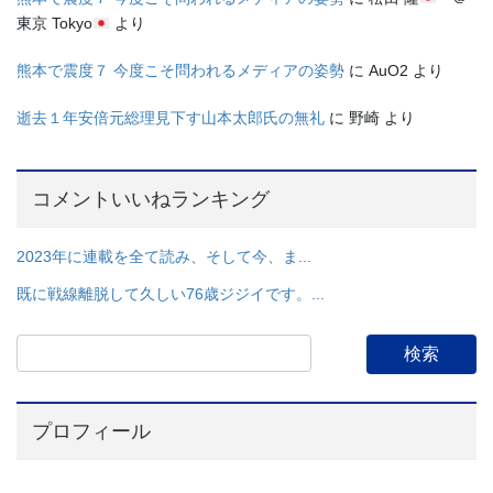
東京 Tokyo
より
熊本で震度７ 今度こそ問われるメディアの姿勢
に
AuO2
より
逝去１年安倍元総理見下す山本太郎氏の無礼
に
野崎
より
コメントいいねランキング
2023年に連載を全て読み、そして今、ま...
既に戦線離脱して久しい76歳ジジイです。...
プロフィール