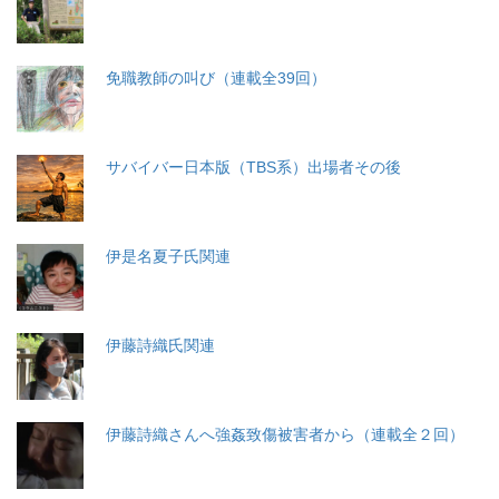
免職教師の叫び（連載全39回）
サバイバー日本版（TBS系）出場者その後
伊是名夏子氏関連
伊藤詩織氏関連
伊藤詩織さんへ強姦致傷被害者から（連載全２回）