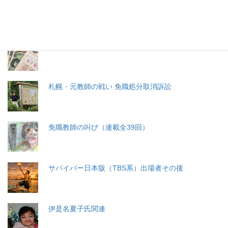
生命と法
分娩費用の保険適用化問題
札幌・元教師の戦い 免職処分取消訴訟
免職教師の叫び（連載全39回）
サバイバー日本版（TBS系）出場者その後
伊是名夏子氏関連