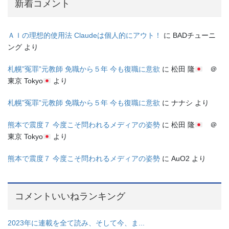
新着コメント
ＡＩの理想的使用法 Claudeは個人的にアウト！
に
BADチューニ
ング
より
札幌”冤罪”元教師 免職から５年 今も復職に意欲
に
松田 隆
＠
東京 Tokyo
より
札幌”冤罪”元教師 免職から５年 今も復職に意欲
に
ナナシ
より
熊本で震度７ 今度こそ問われるメディアの姿勢
に
松田 隆
＠
東京 Tokyo
より
熊本で震度７ 今度こそ問われるメディアの姿勢
に
AuO2
より
コメントいいねランキング
2023年に連載を全て読み、そして今、ま...