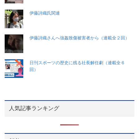
伊藤詩織氏関連
伊藤詩織さんへ強姦致傷被害者から（連載全２回）
日刊スポーツの歴史に残る社長解任劇（連載全６
回）
人気記事ランキング