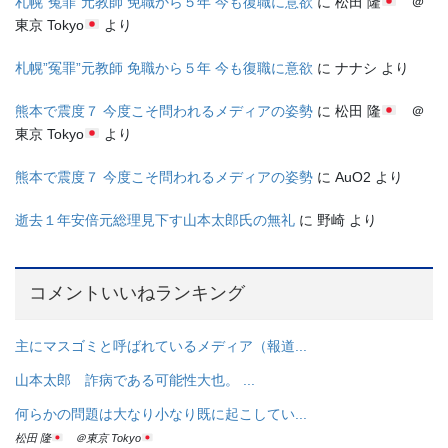
札幌”冤罪”元教師 免職から５年 今も復職に意欲
に
松田 隆
＠
東京 Tokyo
より
札幌”冤罪”元教師 免職から５年 今も復職に意欲
に
ナナシ
より
熊本で震度７ 今度こそ問われるメディアの姿勢
に
松田 隆
＠
東京 Tokyo
より
熊本で震度７ 今度こそ問われるメディアの姿勢
に
AuO2
より
逝去１年安倍元総理見下す山本太郎氏の無礼
に
野崎
より
コメントいいねランキング
主にマスゴミと呼ばれているメディア（報道...
山本太郎 詐病である可能性大也。 ...
何らかの問題は大なり小なり既に起こしてい...
松田 隆
＠東京 Tokyo