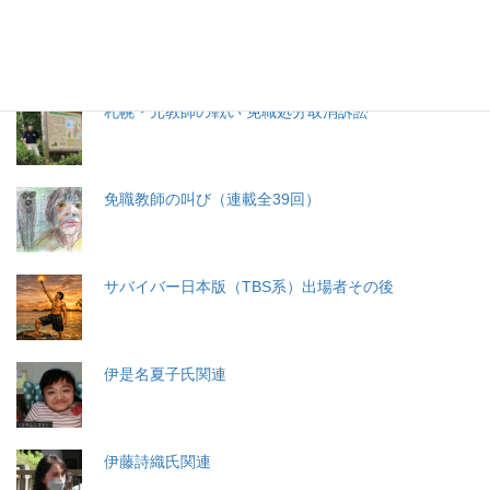
分娩費用の保険適用化問題
札幌・元教師の戦い 免職処分取消訴訟
免職教師の叫び（連載全39回）
サバイバー日本版（TBS系）出場者その後
伊是名夏子氏関連
伊藤詩織氏関連