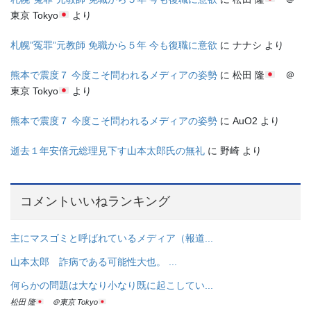
東京 Tokyo
より
札幌”冤罪”元教師 免職から５年 今も復職に意欲
に
ナナシ
より
熊本で震度７ 今度こそ問われるメディアの姿勢
に
松田 隆
＠
東京 Tokyo
より
熊本で震度７ 今度こそ問われるメディアの姿勢
に
AuO2
より
逝去１年安倍元総理見下す山本太郎氏の無礼
に
野崎
より
コメントいいねランキング
主にマスゴミと呼ばれているメディア（報道...
山本太郎 詐病である可能性大也。 ...
何らかの問題は大なり小なり既に起こしてい...
松田 隆
＠東京 Tokyo