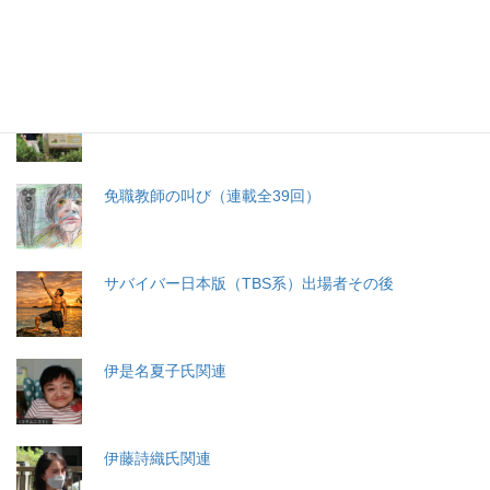
分娩費用の保険適用化問題
札幌・元教師の戦い 免職処分取消訴訟
免職教師の叫び（連載全39回）
サバイバー日本版（TBS系）出場者その後
伊是名夏子氏関連
伊藤詩織氏関連