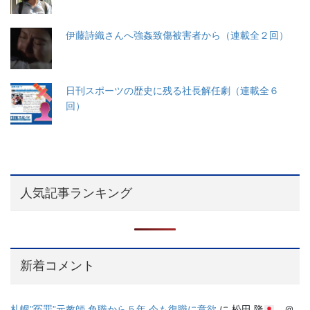
伊藤詩織さんへ強姦致傷被害者から（連載全２回）
日刊スポーツの歴史に残る社長解任劇（連載全６
回）
人気記事ランキング
新着コメント
札幌”冤罪”元教師 免職から５年 今も復職に意欲
に
松田 隆
＠