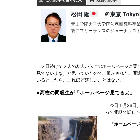
松田 隆
＠東京 Tokyo
青山学院大学大学院法務研究科卒業。
後にフリーランスのジャーナリス
２日続けて２人の友人からこのホームページに関し
見てないよな）と思っていたので、驚かされた。開
いるとしたら、これほど嬉しいことはない。
■高校の同級生が「ホームページ見てるよ」
今日１月28日
って電話で話し
「ホームペー