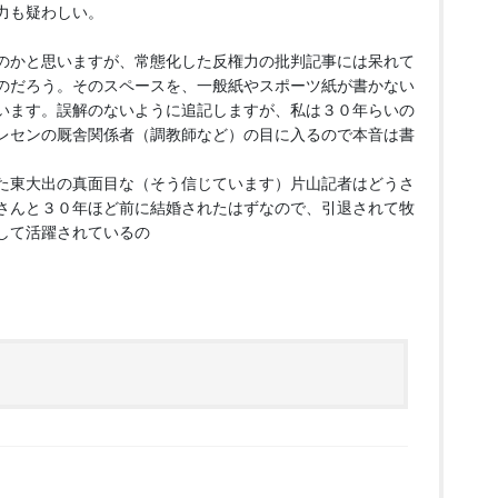
力も疑わしい。
。
のかと思いますが、常態化した反権力の批判記事には呆れて
のだろう。そのスペースを、一般紙やスポーツ紙が書かない
います。誤解のないように追記しますが、私は３０年らいの
レセンの厩舎関係者（調教師など）の目に入るので本音は書
た東大出の真面目な（そう信じています）片山記者はどうさ
さんと３０年ほど前に結婚されたはずなので、引退されて牧
して活躍されているの