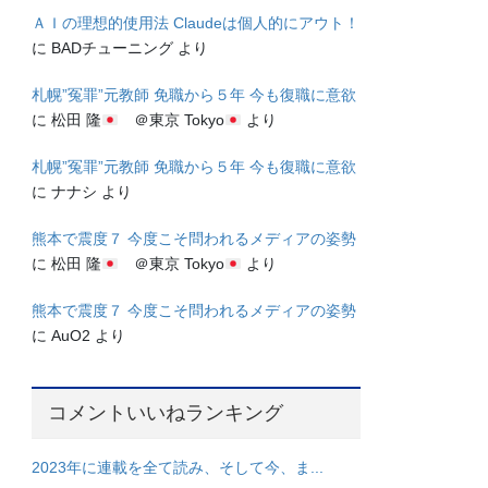
ＡＩの理想的使用法 Claudeは個人的にアウト！
に
BADチューニング
より
札幌”冤罪”元教師 免職から５年 今も復職に意欲
に
松田 隆
＠東京 Tokyo
より
札幌”冤罪”元教師 免職から５年 今も復職に意欲
に
ナナシ
より
熊本で震度７ 今度こそ問われるメディアの姿勢
に
松田 隆
＠東京 Tokyo
より
熊本で震度７ 今度こそ問われるメディアの姿勢
に
AuO2
より
コメントいいねランキング
2023年に連載を全て読み、そして今、ま...