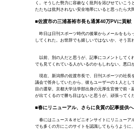
く。そうした勢力に容赦なく批判を浴びせていこう
たたちは批判されない安全地帯にいると思ったら大
■佐渡市の三浦基裕市長も通算40万PVに貢献
昨日は日刊スポーツ時代の後輩からメールをもらっ
してくれた。お世辞でも嬉しいではないか、そう言
以前、別の人だと思うが、記事にコメントしてくれ
でも見てくれている人がいるのかもしれない。悪口
現在、新潟県の佐渡市長で、日刊スポーツの社長を
議会で答弁していたから、彼もユーザーの１人として
目の選挙。京都大学法学部出身の元厚生官僚で前・
が出てくるので勝ち目はないと思うが、頑張ってく
■春にリニューアル、さらに良質の記事提供へ
春にはニュース＆オピニオンサイトにリニューアル
でも多くの方にこのサイトを認識してもらうように