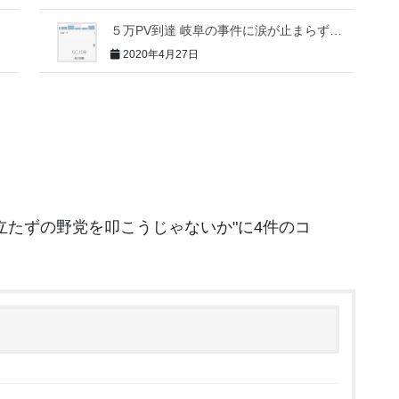
５万PV到達 岐阜の事件に涙が止まらず…
2020年4月27日
立たずの野党を叩こうじゃないか
"に4件のコ