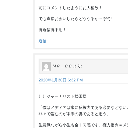
前にコメントしたようにお人柄故！
でも直接お会いしたらどうなるか～!(^^)!
御返信御不用！
返信
ＭＲ．ＣＢ
より:
2020年1月30日 6:32 PM
》》ジャーナリスト松田様
「僕はメディアは常に反権力である必要などない
非々で臨むのが本来の姿であると思う」
生意気ながら小生も全く同感です。権力批判＝メ