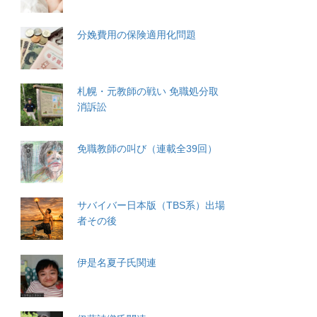
分娩費用の保険適用化問題
札幌・元教師の戦い 免職処分取
消訴訟
免職教師の叫び（連載全39回）
サバイバー日本版（TBS系）出場
者その後
伊是名夏子氏関連