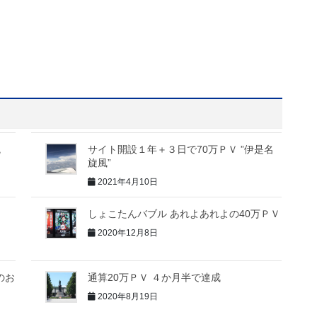
統
サイト開設１年＋３日で70万ＰＶ ”伊是名
旋風”
2021年4月10日
しょこたんバブル あれよあれよの40万ＰＶ
2020年12月8日
のお
通算20万ＰＶ ４か月半で達成
2020年8月19日