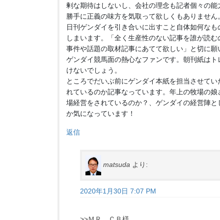
剰な期待はしないし、会社の理念も記者個々の能
勝手に正義の味方を気取って欲しくもありません
日刊ゲンダイを引き合いに出すこと自体如何なも
しまいます。「全く生産性のない記事を誰が読む
事件や話題の取材記事にあてて欲しい」と切に願
ゲンダイ競馬面の熱心なファンです。朝刊紙はト
けないでしょう。
ところでだいぶ前にゲンダイ本紙を担当させてい
れているのか記事なっています。年上の牧場の娘
場経営をされているのか？、ゲンダイの経営陣と
か気になっています！
返信
matsuda
より:
2020年1月30日 7:07 PM
>>ＭＲ．ＣＢ様