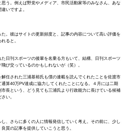
と思う。例えば野党やメディア、市民活動家等のみなさん、あな
間違いですよ。
た。彼はサイトの更新頻度と、記事の内容について高い評価を
われると。
た日刊スポーツの後輩を名乗る方もいて、結構、日刊スポーツ
が飛び交っているのかもしれないが（笑）。
解任された三浦基裕氏も僕の連載を読んでくれたことを佐渡市
通算40万PV達成に協力してくれたことになる。４月には二期
副市長という、どう見ても三浦氏より行政能力に長けている候補
ださい。
し、さらに多くの人に情報発信していく考え。その前に、少し
、良質の記事を提供していこうと思う。