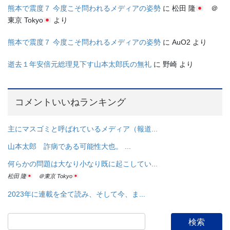
熊本で震度７ 今度こそ問われるメディアの姿勢
に
松田 隆
＠
東京 Tokyo
より
熊本で震度７ 今度こそ問われるメディアの姿勢
に
AuO2
より
逝去１年安倍元総理見下す山本太郎氏の無礼
に
野崎
より
コメントいいねランキング
主にマスゴミと呼ばれているメディア（報道...
山本太郎 詐病である可能性大也。 ...
何らかの問題は大なり小なり既に起こしてい...
松田 隆
＠東京 Tokyo
2023年に連載を全て読み、そして今、ま...