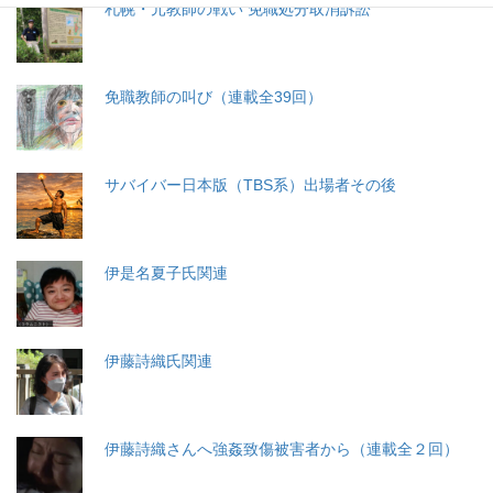
札幌・元教師の戦い 免職処分取消訴訟
免職教師の叫び（連載全39回）
サバイバー日本版（TBS系）出場者その後
伊是名夏子氏関連
伊藤詩織氏関連
伊藤詩織さんへ強姦致傷被害者から（連載全２回）