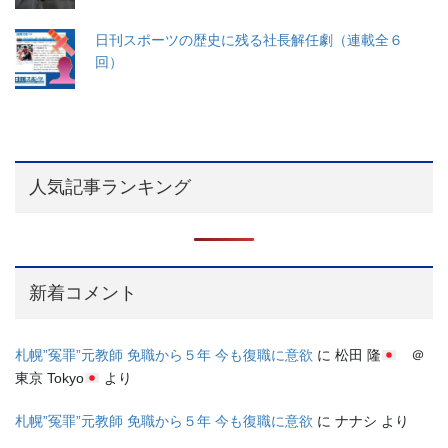
日刊スポーツの歴史に残る社長解任劇（連載全６
回）
人気記事ランキング
新着コメント
札幌”冤罪”元教師 免職から５年 今も復職に意欲
に
松田 隆
＠
東京 Tokyo
より
札幌”冤罪”元教師 免職から５年 今も復職に意欲
に
ナナシ
より