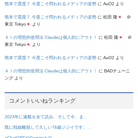
熊本で震度７ 今度こそ問われるメディアの姿勢
に
AuO2
より
熊本で震度７ 今度こそ問われるメディアの姿勢
に
松田 隆
＠
東京 Tokyo
より
ＡＩの理想的使用法 Claudeは個人的にアウト！
に
松田 隆
＠
東京 Tokyo
より
熊本で震度７ 今度こそ問われるメディアの姿勢
に
AuO2
より
ＡＩの理想的使用法 Claudeは個人的にアウト！
に
BADチューニ
ング
より
コメントいいねランキング
2023年に連載を全て読み、そして今、ま...
既に戦線離脱して久しい76歳ジジイです。...
>ChatGPTやGeminiとの...