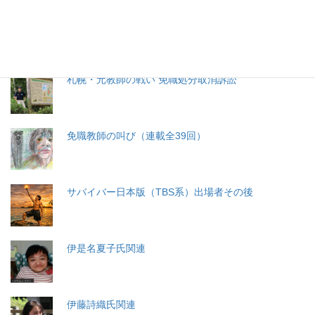
分娩費用の保険適用化問題
札幌・元教師の戦い 免職処分取消訴訟
免職教師の叫び（連載全39回）
サバイバー日本版（TBS系）出場者その後
伊是名夏子氏関連
伊藤詩織氏関連