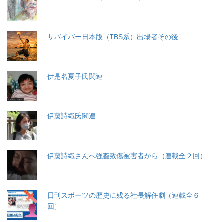
サバイバー日本版（TBS系）出場者その後
伊是名夏子氏関連
伊藤詩織氏関連
伊藤詩織さんへ強姦致傷被害者から（連載全２回）
日刊スポーツの歴史に残る社長解任劇（連載全６
回）