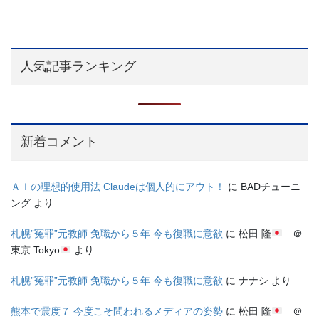
人気記事ランキング
新着コメント
ＡＩの理想的使用法 Claudeは個人的にアウト！
に
BADチューニ
ング
より
札幌”冤罪”元教師 免職から５年 今も復職に意欲
に
松田 隆
＠
東京 Tokyo
より
札幌”冤罪”元教師 免職から５年 今も復職に意欲
に
ナナシ
より
熊本で震度７ 今度こそ問われるメディアの姿勢
に
松田 隆
＠