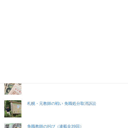
2026年(令和8) 8月8日 (土)
特集記事
生命と法
分娩費用の保険適用化問題
札幌・元教師の戦い 免職処分取消訴訟
免職教師の叫び（連載全39回）