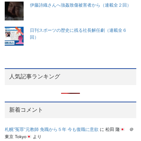
伊藤詩織さんへ強姦致傷被害者から（連載全２回）
日刊スポーツの歴史に残る社長解任劇（連載全６
回）
人気記事ランキング
新着コメント
札幌”冤罪”元教師 免職から５年 今も復職に意欲
に
松田 隆
＠
東京 Tokyo
より