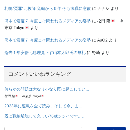
札幌”冤罪”元教師 免職から５年 今も復職に意欲
に
ナナシ
より
熊本で震度７ 今度こそ問われるメディアの姿勢
に
松田 隆
＠
東京 Tokyo
より
熊本で震度７ 今度こそ問われるメディアの姿勢
に
AuO2
より
逝去１年安倍元総理見下す山本太郎氏の無礼
に
野崎
より
コメントいいねランキング
何らかの問題は大なり小なり既に起こしてい...
松田 隆
＠東京 Tokyo
2023年に連載を全て読み、そして今、ま...
既に戦線離脱して久しい76歳ジジイです。...