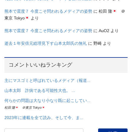
熊本で震度７ 今度こそ問われるメディアの姿勢
に
松田 隆
＠
東京 Tokyo
より
熊本で震度７ 今度こそ問われるメディアの姿勢
に
AuO2
より
逝去１年安倍元総理見下す山本太郎氏の無礼
に
野崎
より
コメントいいねランキング
主にマスゴミと呼ばれているメディア（報道...
山本太郎 詐病である可能性大也。 ...
何らかの問題は大なり小なり既に起こしてい...
松田 隆
＠東京 Tokyo
2023年に連載を全て読み、そして今、ま...