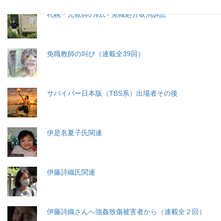
札幌・元教師の戦い 免職処分取消訴訟
免職教師の叫び（連載全39回）
サバイバー日本版（TBS系）出場者その後
伊是名夏子氏関連
伊藤詩織氏関連
伊藤詩織さんへ強姦致傷被害者から（連載全２回）