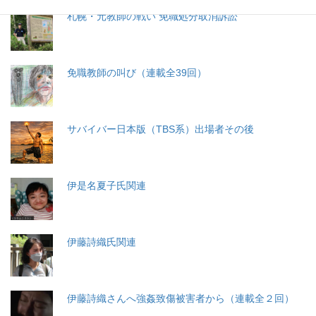
札幌・元教師の戦い 免職処分取消訴訟
免職教師の叫び（連載全39回）
サバイバー日本版（TBS系）出場者その後
伊是名夏子氏関連
伊藤詩織氏関連
伊藤詩織さんへ強姦致傷被害者から（連載全２回）