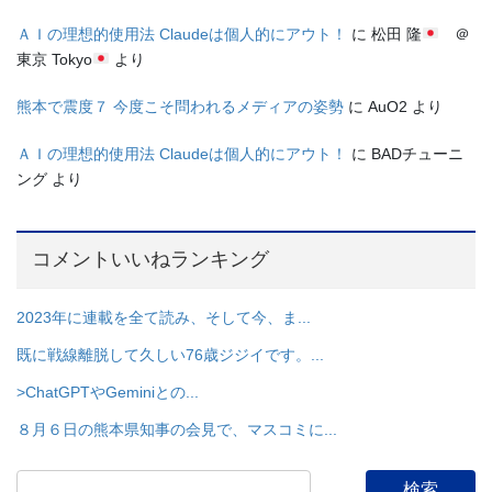
ＡＩの理想的使用法 Claudeは個人的にアウト！
に
松田 隆
＠
東京 Tokyo
より
熊本で震度７ 今度こそ問われるメディアの姿勢
に
AuO2
より
ＡＩの理想的使用法 Claudeは個人的にアウト！
に
BADチューニ
ング
より
コメントいいねランキング
2023年に連載を全て読み、そして今、ま...
既に戦線離脱して久しい76歳ジジイです。...
>ChatGPTやGeminiとの...
８月６日の熊本県知事の会見で、マスコミに...