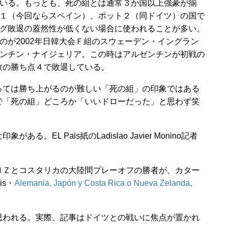
いる。もっとも、死の組とは通常３か国以上強豪が揃
１（今回ならスペイン）、ポット２（同ドイツ）の国で
グ敗退の蓋然性が低くない場合に使われることが多い。
のが2002年日韓大会Ｆ組のスウェーデン・イングラン
ンチン・ナイジェリア。この時はアルゼンチンが初戦の
敗の勝ち点４で敗退している。
ては勝ち上がるのが難しい「死の組」の印象ではある
で「死の組」どころか「いいドローだった」と思わず笑
L Pais紙のLadislao Javier Monino記者
Ｚとコスタリカの大陸間プレーオフの勝者が、カター
is・
Alemania, Japón y Costa Rica o Nueva Zelanda,
われる。実際、記事はドイツとの戦いに焦点が置かれ