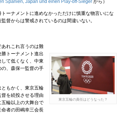
 Spanien, Japan und einen Play-off-Sieger
から）
トーナメントに進めなかっただけに慎重な物言いにな
表監督からは警戒されているのは間違いない。
であれこれ言うのは難
決勝トーナメント進出
決して低くなく、中東
のの、森保一監督の手
はともかく、東京五輪
監督を続投させる理由
東京五輪の責任はどうなった？
に五輪以上の大舞台で
任命者の田嶋幸三会長