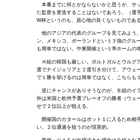
本番までに何とかならないかと思うが、サッ
た監督を更迭することはないであろう。（選
W杯というのも、居心地の良くないものであ
他のアジアの代表のグループを見てみよう。
ン、メキシコ、ポーランドという３強のグル
も簡単ではない。中東開催という準ホームの
Ｈ組の韓国も厳しい。ポルトガルとウルグア
選でナイジェリアと２度引き分けて、アウェ
で１勝を挙げるのは簡単ではなく、こちらも
逆にチャンスがありそうなのが、Ｂ組のイラ
外は米国と欧州予選プレーオフの勝者（ウェ
せで２位以上が狙える。
開催国のカタールはポット１に入るため相手
い。２位通過を狙うのが現実的。