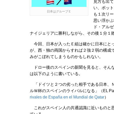
見方も出て
い、ポット
日本はグループＥ
も１次リー
思い浮かぶ
ド・アルゼ
ナイジェリアに勝利しながら、その後１分１
今回、日本が入ったＥ組は確かに日本にとっ
が、西・独の両国からすれば２強２弱の構成
みがこぼれてしまうものかもしれない。
ドロー後のスペインの新聞を見ると、そんな印象がある。E
は以下のように書いている。
「ドイツと２つの劣った相手である日本、Ｎ
ルＷ杯のスペインのライバルになる」（EL Pa
rivales de España en el Mundial de Qatar
）
これがスペイン人の共通認識に近いものと思