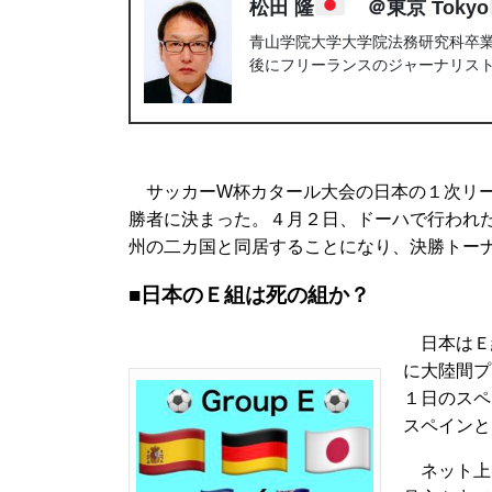
松田 隆
＠東京 Tokyo
青山学院大学大学院法務研究科卒業。
後にフリーランスのジャーナリス
サッカーW杯カタール大会の日本の１次リー
勝者に決まった。４月２日、ドーハで行われ
州の二カ国と同居することになり、決勝トー
■日本のＥ組は死の組か？
日本はＥ組
に大陸間プ
１日のスペ
スペインと
ネット上で