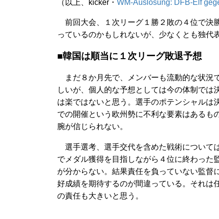
（以上、kicker・
WM-Auslosung: DFB-Elf gegen
前回大会、１次リーグ１勝２敗の４位で決勝
っているのかもしれないが、少なくとも独代
■韓国は順当に１次リーグ敗退予想
まだ８か月先で、メンバーも流動的な状況
しいが、個人的な予想としては今の体制では
は楽ではないと思う。選手のポテンシャルは
での開催という欧州勢に不利な要素はあるも
腕が信じられない。
選手選考、選手交代を含めた戦術について
でメダル獲得を目指しながら４位に終わった
が分からない。結果責任を負っていない監督
好成績を期待するのが間違っている。それは
の責任も大きいと思う。