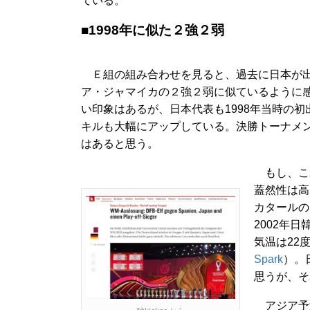
ている。
■1998年に似た２強２弱
Ｅ組の組み合わせを見ると、過去に日本が出場
ア・ジャマイカの２強２弱に似ているように
い印象はあるが、日本代表も1998年当時の
キルも大幅にアップしている。決勝トーナメン
はあると思う。
もし、こ
蓋然性は高
カタールの
2002年
気温は22
Spark
）。
思うが、そ
アジア予