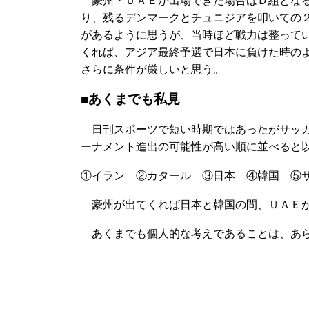
豪州・ＵＡＥが出場できた場合はＤ組となる
り、残るデンマークとチュニジアを叩いての２
があるように思うが、当時ほど戦力は整って
くれば、アジア最終予選で日本に負けた時の
さらに条件が厳しいと思う。
■あくまでも私見
日刊スポーツで短い時期ではあったがサッカ
ーナメント進出の可能性が高い順に並べると
①イラン ②カタール ③日本 ④韓国 ⑤
豪州が出てくれば日本と韓国の間、ＵＡＥが
あくまでも個人的な考えであることは、あら