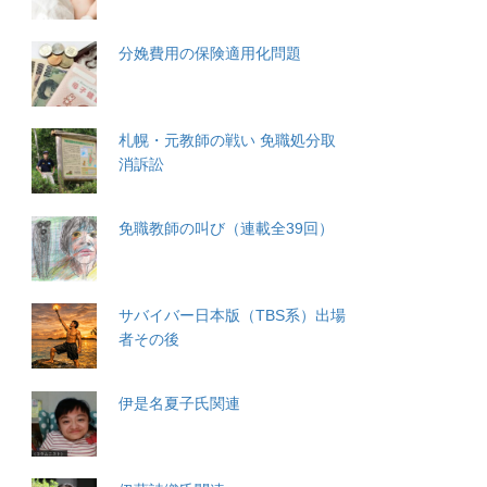
分娩費用の保険適用化問題
札幌・元教師の戦い 免職処分取
消訴訟
免職教師の叫び（連載全39回）
サバイバー日本版（TBS系）出場
者その後
伊是名夏子氏関連