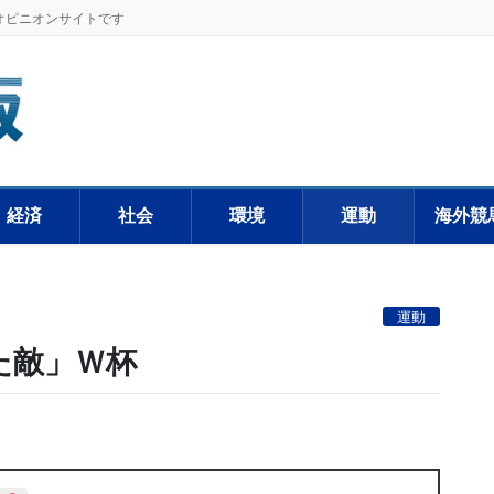
オピニオンサイトです
経済
社会
環境
運動
海外競
運動
た敵」Ｗ杯