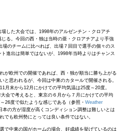
した大会では、1998年のアルゼンチン・クロアチ
感じる。今回の西・独は当時の亜・クロアチアより手強
初出場のチームに比べれば、出場７回目で選手の個々のス
ト進出は簡単ではないが、1998年当時よりはチャンス
れが欧州での開催であれば、西・独が順当に勝ち上がる
いと思われるが、今回は中東のカタールで開催される。
11月末から12月にかけての平均気温は25度～20度。
日韓大会で考えると、東京の６月から７月にかけての平均
度～26度で似たような感じである（参照・
Weather
日本の方が湿度が高くコンディション調整は難しいとは
れでも欧州勢にとっては良い条件ではない。
選で中東の国がホームの場合、好成績を挙げているのは