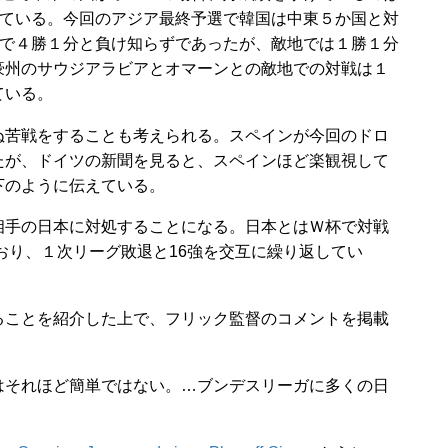
ている。今回のアジア最終予選で韓国は中東５か国と対
で４勝１分と負け知らずであったが、敵地では１勝１分
豪州のサウジアラビアとオマーンとの敵地での対戦は１
ている。
苦戦をすることも考えられる。スペインが今回のドロ
たが、ドイツの新聞を見ると、スペインほど楽観視して
下のように伝えている。
手の日本に対処することになる。日本とはＷ杯で対戦
ており、１次リーグ敗退と16強を交互に繰り返してい
ことを紹介した上で、フリック監督のコメントを掲載
それほど簡単ではない。…ブンデスリーガに多くの日