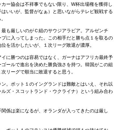
カー協会は不祥事でもない限り、W杯出場権を獲得し
手はいいが、監督がなぁ）と思いながらテレビ観戦する
る。
最も厳しいのがＣ組のサウジアラビア。アルゼンチ
ープに入ってしまった。この相手だと勝ち点１を取るの
地位を活かしたいが、１次リーグ敗退が濃厚。
イに勝つのは容易ではなく、ガーナはアフリカ最終予
ーゴールで進出を決めた勝負強さを持つ。韓国がこの組
１次リーグで順当に敗退すると思う。
ン。ポット１のイングランドは難敵とはいえ、それ以
ールズ・スコットランド・ウクライナ）という組み合わ
関係は楽になるが、オランダが入ってきたのは厳し