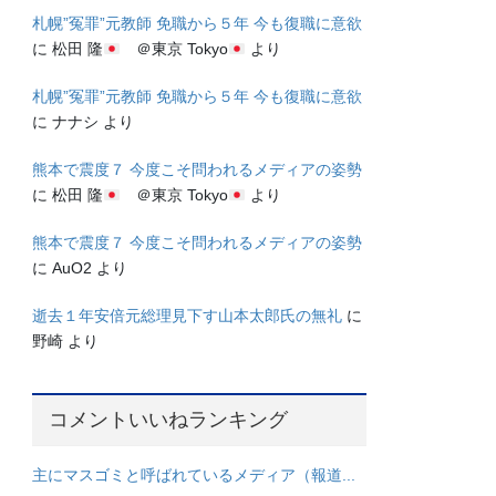
札幌”冤罪”元教師 免職から５年 今も復職に意欲
に
松田 隆
＠東京 Tokyo
より
札幌”冤罪”元教師 免職から５年 今も復職に意欲
に
ナナシ
より
熊本で震度７ 今度こそ問われるメディアの姿勢
に
松田 隆
＠東京 Tokyo
より
熊本で震度７ 今度こそ問われるメディアの姿勢
に
AuO2
より
逝去１年安倍元総理見下す山本太郎氏の無礼
に
野崎
より
コメントいいねランキング
主にマスゴミと呼ばれているメディア（報道...