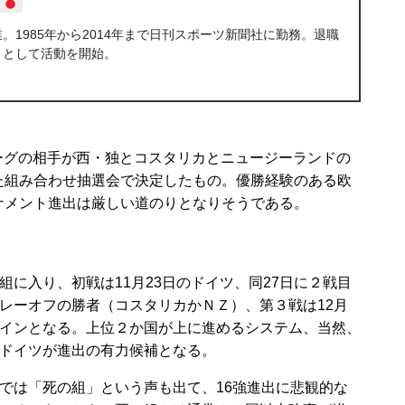
1985年から2014年まで日刊スポーツ新聞社に勤務。退職
トとして活動を開始。
グの相手が西・独とコスタリカとニュージーランドの
た組み合わせ抽選会で決定したもの。優勝経験のある欧
ナメント進出は厳しい道のりとなりそうである。
に入り、初戦は11月23日のドイツ、同27日に２戦目
レーオフの勝者（コスタリカかＮＺ）、第３戦は12月
インとなる。上位２か国が上に進めるシステム、当然、
ドイツが進出の有力候補となる。
は「死の組」という声も出て、16強進出に悲観的な