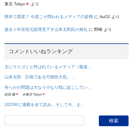
東京 Tokyo
より
熊本で震度７ 今度こそ問われるメディアの姿勢
に
AuO2
より
逝去１年安倍元総理見下す山本太郎氏の無礼
に
野崎
より
コメントいいねランキング
主にマスゴミと呼ばれているメディア（報道...
山本太郎 詐病である可能性大也。 ...
何らかの問題は大なり小なり既に起こしてい...
松田 隆
＠東京 Tokyo
2023年に連載を全て読み、そして今、ま...