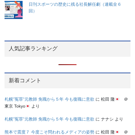
日刊スポーツの歴史に残る社長解任劇（連載全６
回）
人気記事ランキング
新着コメント
札幌”冤罪”元教師 免職から５年 今も復職に意欲
に
松田 隆
＠
東京 Tokyo
より
札幌”冤罪”元教師 免職から５年 今も復職に意欲
に
ナナシ
より
熊本で震度７ 今度こそ問われるメディアの姿勢
に
松田 隆
＠