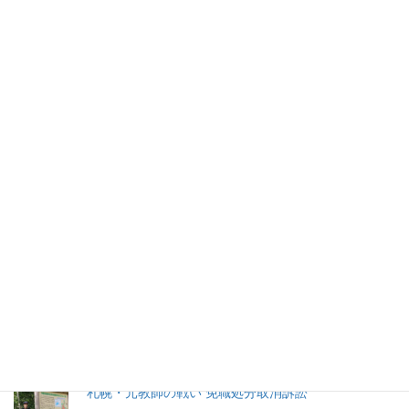
ＣＬＰ佐治洋代表の説明に疑義
ネットメディアのＣＬＰが立憲民主党から1000万円以上の資金
提供を受けていた問題で、同社の佐治洋代表が６日、声明を発表
した。
2026年(令和8) 8月6日 (木)
特集記事
生命と法
分娩費用の保険適用化問題
札幌・元教師の戦い 免職処分取消訴訟