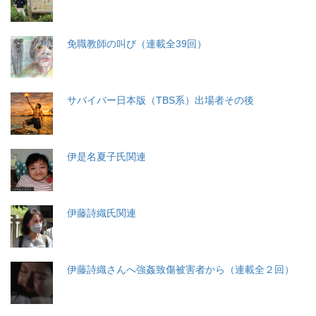
免職教師の叫び（連載全39回）
サバイバー日本版（TBS系）出場者その後
伊是名夏子氏関連
伊藤詩織氏関連
伊藤詩織さんへ強姦致傷被害者から（連載全２回）