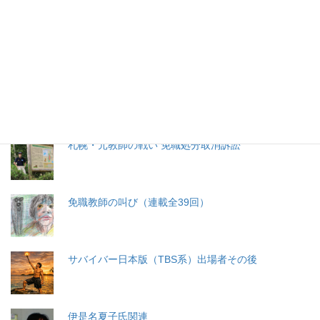
生命と法
分娩費用の保険適用化問題
札幌・元教師の戦い 免職処分取消訴訟
免職教師の叫び（連載全39回）
サバイバー日本版（TBS系）出場者その後
伊是名夏子氏関連