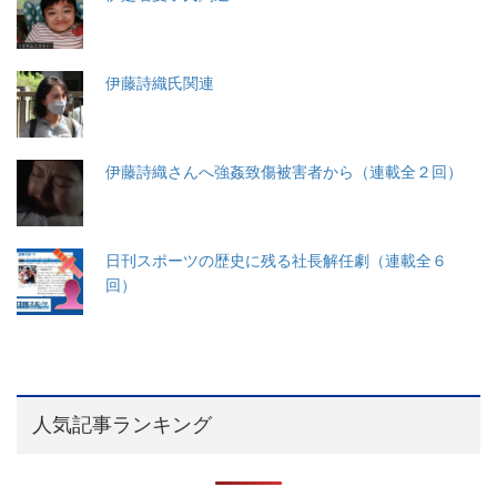
伊藤詩織氏関連
伊藤詩織さんへ強姦致傷被害者から（連載全２回）
日刊スポーツの歴史に残る社長解任劇（連載全６
回）
人気記事ランキング