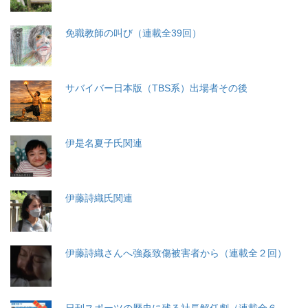
免職教師の叫び（連載全39回）
サバイバー日本版（TBS系）出場者その後
伊是名夏子氏関連
伊藤詩織氏関連
伊藤詩織さんへ強姦致傷被害者から（連載全２回）