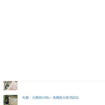
Ｇ１英インターナショナルS（芝約2050m）が８月22日（日本
時間同日夜）、ヨーク競馬場で行われ、日本から参戦したシュヴ
ァルグランは９頭立ての８着と敗れた。
2026年(令和8) 8月8日 (土)
特集記事
生命と法
分娩費用の保険適用化問題
札幌・元教師の戦い 免職処分取消訴訟