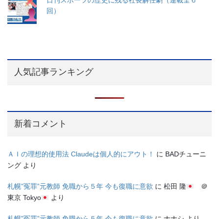
日刊スポーツの歴史に残る社長解任劇（連載全６
回）
人気記事ランキング
新着コメント
ＡＩの理想的使用法 Claudeは個人的にアウト！
に
BADチューニ
ング
より
札幌”冤罪”元教師 免職から５年 今も復職に意欲
に
松田 隆
＠
東京 Tokyo
より
札幌”冤罪”元教師 免職から５年 今も復職に意欲
に
ナナシ
より