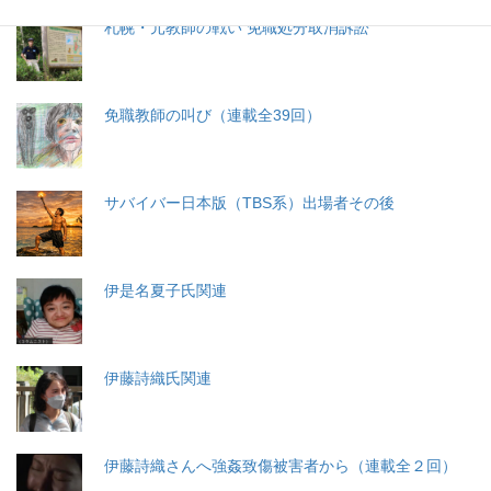
札幌・元教師の戦い 免職処分取消訴訟
免職教師の叫び（連載全39回）
サバイバー日本版（TBS系）出場者その後
伊是名夏子氏関連
伊藤詩織氏関連
伊藤詩織さんへ強姦致傷被害者から（連載全２回）