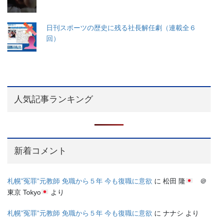
日刊スポーツの歴史に残る社長解任劇（連載全６
回）
人気記事ランキング
新着コメント
札幌”冤罪”元教師 免職から５年 今も復職に意欲
に
松田 隆
＠
東京 Tokyo
より
札幌”冤罪”元教師 免職から５年 今も復職に意欲
に
ナナシ
より