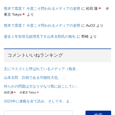
熊本で震度７ 今度こそ問われるメディアの姿勢
に
松田 隆
＠
東京 Tokyo
より
熊本で震度７ 今度こそ問われるメディアの姿勢
に
AuO2
より
逝去１年安倍元総理見下す山本太郎氏の無礼
に
野崎
より
コメントいいねランキング
主にマスゴミと呼ばれているメディア（報道...
山本太郎 詐病である可能性大也。 ...
何らかの問題は大なり小なり既に起こしてい...
松田 隆
＠東京 Tokyo
2023年に連載を全て読み、そして今、ま...