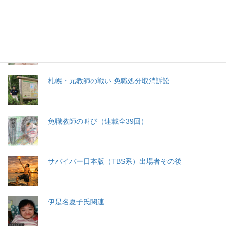
分娩費用の保険適用化問題
札幌・元教師の戦い 免職処分取消訴訟
免職教師の叫び（連載全39回）
サバイバー日本版（TBS系）出場者その後
伊是名夏子氏関連