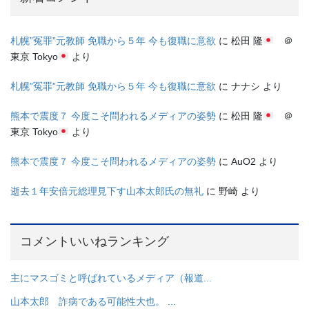
札幌”冤罪”元教師 免職から５年 今も復職に意欲
に
松田 隆
＠
東京 Tokyo
より
札幌”冤罪”元教師 免職から５年 今も復職に意欲
に
ナナシ
より
熊本で震度７ 今度こそ問われるメディアの姿勢
に
松田 隆
＠
東京 Tokyo
より
熊本で震度７ 今度こそ問われるメディアの姿勢
に
AuO2
より
逝去１年安倍元総理見下す山本太郎氏の無礼
に
野崎
より
コメントいいねランキング
主にマスゴミと呼ばれているメディア（報道...
山本太郎 詐病である可能性大也。 ...