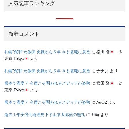
人気記事ランキング
新着コメント
札幌”冤罪”元教師 免職から５年 今も復職に意欲
に
松田 隆
＠
東京 Tokyo
より
札幌”冤罪”元教師 免職から５年 今も復職に意欲
に
ナナシ
より
熊本で震度７ 今度こそ問われるメディアの姿勢
に
松田 隆
＠
東京 Tokyo
より
熊本で震度７ 今度こそ問われるメディアの姿勢
に
AuO2
より
逝去１年安倍元総理見下す山本太郎氏の無礼
に
野崎
より