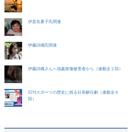
伊是名夏子氏関連
伊藤詩織氏関連
伊藤詩織さんへ強姦致傷被害者から（連載全２回）
日刊スポーツの歴史に残る社長解任劇（連載全６
回）