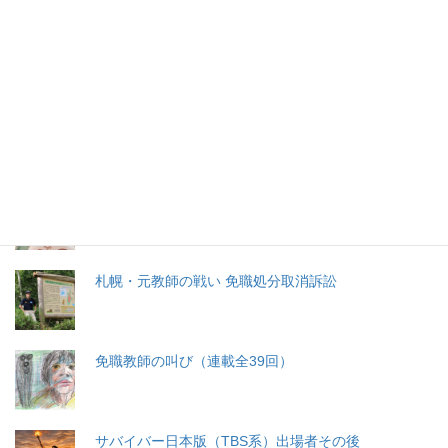
特集記事
生命と法
分娩費用の保険適用化問題
札幌・元教師の戦い 免職処分取消訴訟
免職教師の叫び（連載全39回）
サバイバー日本版（TBS系）出場者その後