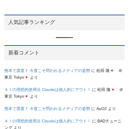
人気記事ランキング
新着コメント
熊本で震度７ 今度こそ問われるメディアの姿勢
に
松田 隆
＠
東京 Tokyo
より
ＡＩの理想的使用法 Claudeは個人的にアウト！
に
松田 隆
＠
東京 Tokyo
より
熊本で震度７ 今度こそ問われるメディアの姿勢
に
AuO2
より
ＡＩの理想的使用法 Claudeは個人的にアウト！
に
BADチューニ
ング
より