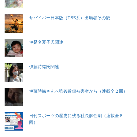
サバイバー日本版（TBS系）出場者その後
伊是名夏子氏関連
伊藤詩織氏関連
伊藤詩織さんへ強姦致傷被害者から（連載全２回）
日刊スポーツの歴史に残る社長解任劇（連載全６
回）