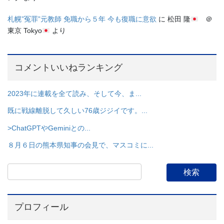
札幌”冤罪”元教師 免職から５年 今も復職に意欲
に
松田 隆
＠
東京 Tokyo
より
コメントいいねランキング
2023年に連載を全て読み、そして今、ま...
既に戦線離脱して久しい76歳ジジイです。...
>ChatGPTやGeminiとの...
８月６日の熊本県知事の会見で、マスコミに...
プロフィール