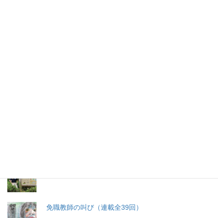
2026年(令和8) 8月9日 (日)
特集記事
生命と法
分娩費用の保険適用化問題
札幌・元教師の戦い 免職処分取消訴訟
免職教師の叫び（連載全39回）