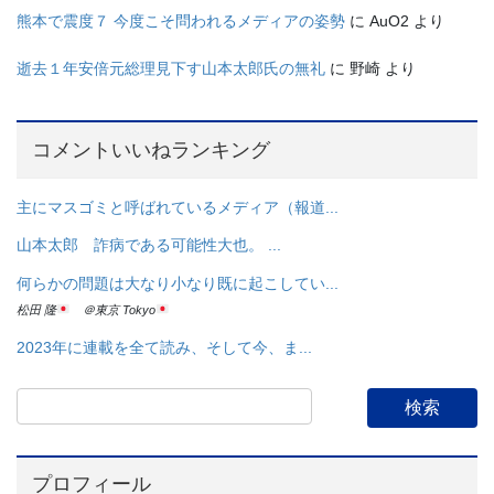
熊本で震度７ 今度こそ問われるメディアの姿勢
に
AuO2
より
逝去１年安倍元総理見下す山本太郎氏の無礼
に
野崎
より
コメントいいねランキング
主にマスゴミと呼ばれているメディア（報道...
山本太郎 詐病である可能性大也。 ...
何らかの問題は大なり小なり既に起こしてい...
松田 隆
＠東京 Tokyo
2023年に連載を全て読み、そして今、ま...
プロフィール