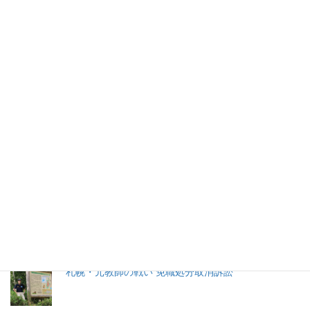
札幌市教育委員会は１月28日、28年前に教え子にわいせつな行
為をしたとして50代の男性教諭を懲戒免職とした。
2026年(令和8) 8月7日 (金)
特集記事
生命と法
分娩費用の保険適用化問題
札幌・元教師の戦い 免職処分取消訴訟