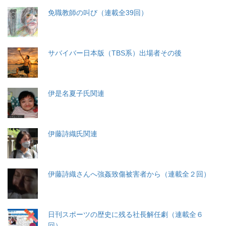
免職教師の叫び（連載全39回）
サバイバー日本版（TBS系）出場者その後
伊是名夏子氏関連
伊藤詩織氏関連
伊藤詩織さんへ強姦致傷被害者から（連載全２回）
日刊スポーツの歴史に残る社長解任劇（連載全６
回）