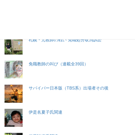
分娩費用の保険適用化問題
札幌・元教師の戦い 免職処分取消訴訟
免職教師の叫び（連載全39回）
サバイバー日本版（TBS系）出場者その後
伊是名夏子氏関連