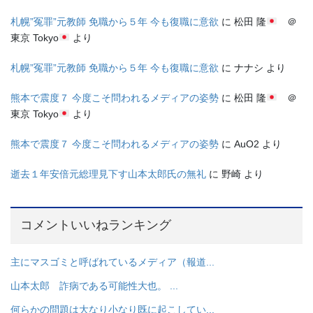
札幌”冤罪”元教師 免職から５年 今も復職に意欲
に
松田 隆
＠
東京 Tokyo
より
札幌”冤罪”元教師 免職から５年 今も復職に意欲
に
ナナシ
より
熊本で震度７ 今度こそ問われるメディアの姿勢
に
松田 隆
＠
東京 Tokyo
より
熊本で震度７ 今度こそ問われるメディアの姿勢
に
AuO2
より
逝去１年安倍元総理見下す山本太郎氏の無礼
に
野崎
より
コメントいいねランキング
主にマスゴミと呼ばれているメディア（報道...
山本太郎 詐病である可能性大也。 ...
何らかの問題は大なり小なり既に起こしてい...