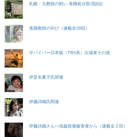
札幌・元教師の戦い 免職処分取消訴訟
免職教師の叫び（連載全39回）
サバイバー日本版（TBS系）出場者その後
伊是名夏子氏関連
伊藤詩織氏関連
伊藤詩織さんへ強姦致傷被害者から（連載全２回）