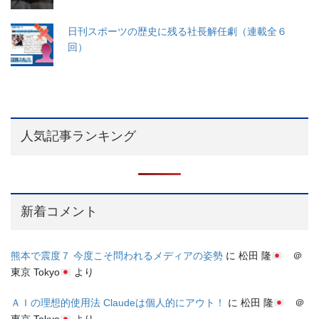
日刊スポーツの歴史に残る社長解任劇（連載全６
回）
人気記事ランキング
新着コメント
熊本で震度７ 今度こそ問われるメディアの姿勢
に
松田 隆
＠
東京 Tokyo
より
ＡＩの理想的使用法 Claudeは個人的にアウト！
に
松田 隆
＠