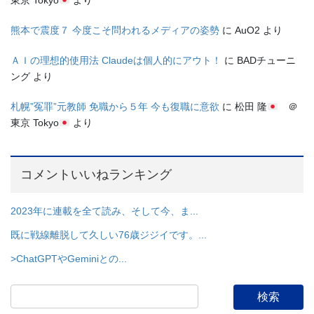
東京 Tokyo
より
熊本で震度７ 今度こそ問われるメディアの姿勢
に
AuO2
より
ＡＩの理想的使用法 Claudeは個人的にアウト！
に
BADチューニ
ング
より
札幌”冤罪”元教師 免職から５年 今も復職に意欲
に
松田 隆
＠
東京 Tokyo
より
コメントいいねランキング
2023年に連載を全て読み、そして今、ま...
既に戦線離脱して久しい76歳ジジイです。...
>ChatGPTやGeminiとの...