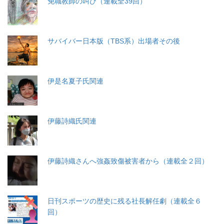
免職教師の叫び（連載全39回）
サバイバー日本版（TBS系）出場者その後
伊是名夏子氏関連
伊藤詩織氏関連
伊藤詩織さんへ強姦致傷被害者から（連載全２回）
日刊スポーツの歴史に残る社長解任劇（連載全６
回）