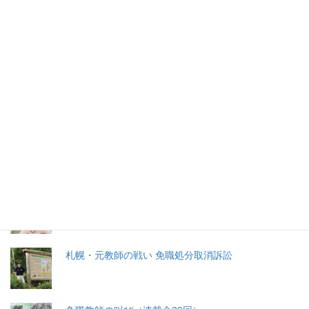
発していた同町の新井祥子議員（50）が12月２日、失職した。
2026年(令和8) 8月10日 (月)
特集記事
生命と法
分娩費用の保険適用化問題
札幌・元教師の戦い 免職処分取消訴訟