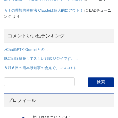
ＡＩの理想的使用法 Claudeは個人的にアウト！
に
BADチューニ
ング
より
コメントいいねランキング
>ChatGPTやGeminiとの...
既に戦線離脱して久しい76歳ジジイです。...
８月６日の熊本県知事の会見で、マスコミに...
プロフィール
松田 隆(まつだ たかし)