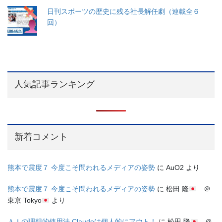
日刊スポーツの歴史に残る社長解任劇（連載全６
回）
人気記事ランキング
新着コメント
熊本で震度７ 今度こそ問われるメディアの姿勢
に
AuO2
より
熊本で震度７ 今度こそ問われるメディアの姿勢
に
松田 隆
＠
東京 Tokyo
より
ＡＩの理想的使用法 Claudeは個人的にアウト！
に
松田 隆
＠