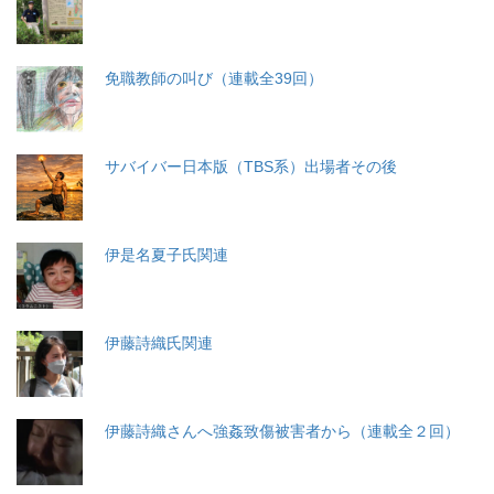
免職教師の叫び（連載全39回）
サバイバー日本版（TBS系）出場者その後
伊是名夏子氏関連
伊藤詩織氏関連
伊藤詩織さんへ強姦致傷被害者から（連載全２回）