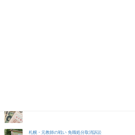
大迷惑の官邸前集会 九条の会に聞
いた
特措法に基づく緊急事態宣言が発出されているにも関わらず、
４月９日、官邸前に主催者発表で160名が集まり集会が開かれた。
2026年(令和8) 8月10日 (月)
特集記事
生命と法
分娩費用の保険適用化問題
札幌・元教師の戦い 免職処分取消訴訟