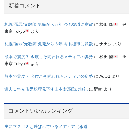
新着コメント
札幌”冤罪”元教師 免職から５年 今も復職に意欲
に
松田 隆
＠
東京 Tokyo
より
札幌”冤罪”元教師 免職から５年 今も復職に意欲
に
ナナシ
より
熊本で震度７ 今度こそ問われるメディアの姿勢
に
松田 隆
＠
東京 Tokyo
より
熊本で震度７ 今度こそ問われるメディアの姿勢
に
AuO2
より
逝去１年安倍元総理見下す山本太郎氏の無礼
に
野崎
より
コメントいいねランキング
主にマスゴミと呼ばれているメディア（報道...