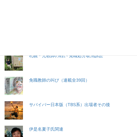
生命と法
分娩費用の保険適用化問題
札幌・元教師の戦い 免職処分取消訴訟
免職教師の叫び（連載全39回）
サバイバー日本版（TBS系）出場者その後
伊是名夏子氏関連