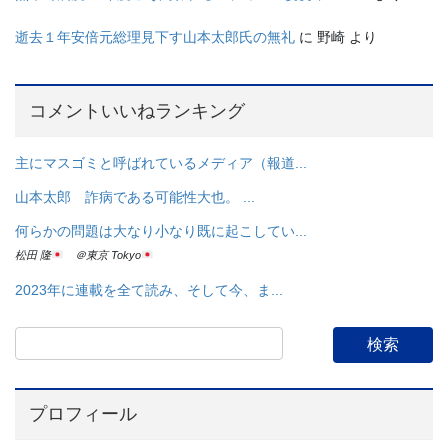
逝去１年安倍元総理見下す山本太郎氏の無礼
に
野崎
より
コメントいいねランキング
主にマスゴミと呼ばれているメディア（報道...
山本太郎 詐病である可能性大也。 ...
何らかの問題は大なり小なり既に起こしてい...
松田 隆
＠東京 Tokyo
2023年に連載を全て読み、そして今、ま...
プロフィール