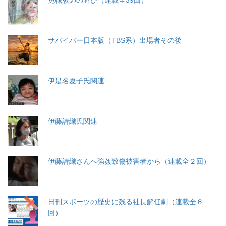
サバイバー日本版（TBS系）出場者その後
伊是名夏子氏関連
伊藤詩織氏関連
伊藤詩織さんへ強姦致傷被害者から（連載全２回）
日刊スポーツの歴史に残る社長解任劇（連載全６
回）