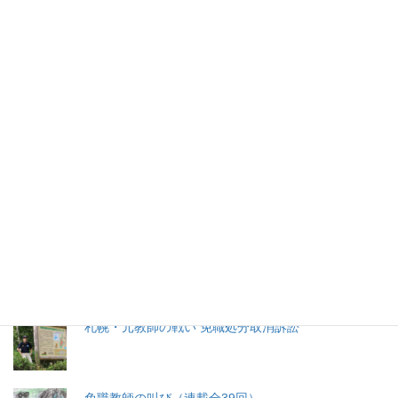
2026年(令和8) 8月7日 (金)
特集記事
生命と法
分娩費用の保険適用化問題
札幌・元教師の戦い 免職処分取消訴訟
免職教師の叫び（連載全39回）