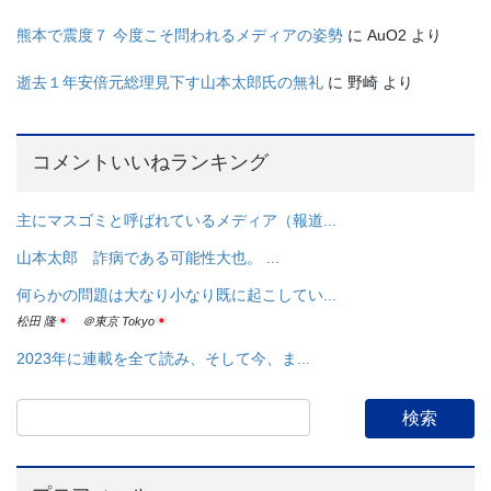
熊本で震度７ 今度こそ問われるメディアの姿勢
に
AuO2
より
逝去１年安倍元総理見下す山本太郎氏の無礼
に
野崎
より
コメントいいねランキング
主にマスゴミと呼ばれているメディア（報道...
山本太郎 詐病である可能性大也。 ...
何らかの問題は大なり小なり既に起こしてい...
松田 隆
＠東京 Tokyo
2023年に連載を全て読み、そして今、ま...