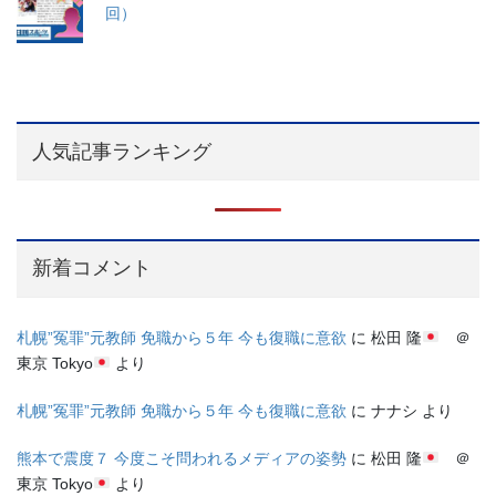
回）
人気記事ランキング
新着コメント
札幌”冤罪”元教師 免職から５年 今も復職に意欲
に
松田 隆
＠
東京 Tokyo
より
札幌”冤罪”元教師 免職から５年 今も復職に意欲
に
ナナシ
より
熊本で震度７ 今度こそ問われるメディアの姿勢
に
松田 隆
＠
東京 Tokyo
より