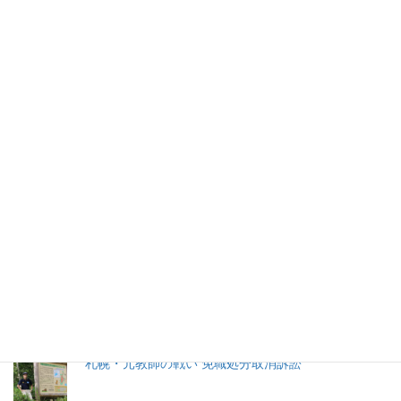
官のラジオ発言
2020年5月19日
2026年(令和8) 8月6日 (木)
特集記事
生命と法
分娩費用の保険適用化問題
札幌・元教師の戦い 免職処分取消訴訟